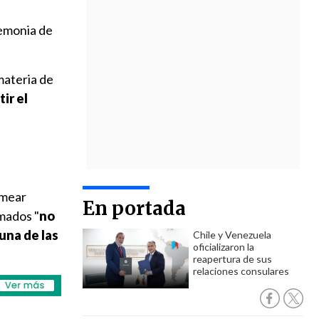
remonia de
materia de
ir el
rmear
En portada
rmados "
no
una de las
Chile y Venezuela
oficializaron la
reapertura de sus
relaciones consulares