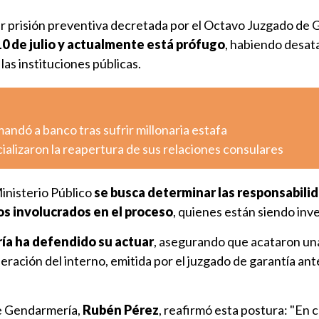
er prisión preventiva decretada por el Octavo Juzgado de G
10 de julio y actualmente está prófugo
, habiendo desat
 las instituciones públicas.
dó a banco tras sufrir millonaria estafa
cializaron la reapertura de sus relaciones consulares
inisterio Público
se busca determinar las responsabili
os involucrados en el proceso
, quienes están siendo inv
a ha defendido su actuar
, asegurando que acataron un
liberación del interno, emitida por el juzgado de garantía ant
de Gendarmería,
Rubén Pérez
, reafirmó esta postura: "En 