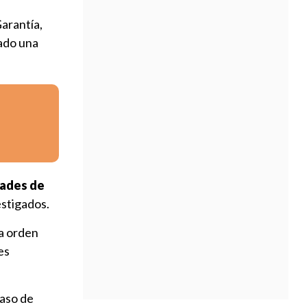
arantía,
ado una
dades de
estigados.
a orden
es
caso de