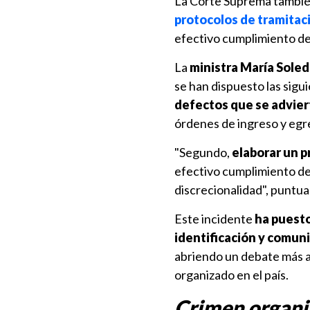
La Corte Suprema tambié
protocolos de tramitac
efectivo cumplimiento de 
La
ministra María Sole
se han dispuesto las sigu
defectos que se advier
órdenes de ingreso y egr
"Segundo,
elaborar un p
efectivo cumplimiento de 
discrecionalidad", puntual
Este incidente
ha puesto
identificación y comun
abriendo un debate más am
organizado en el país.
Crimen organi