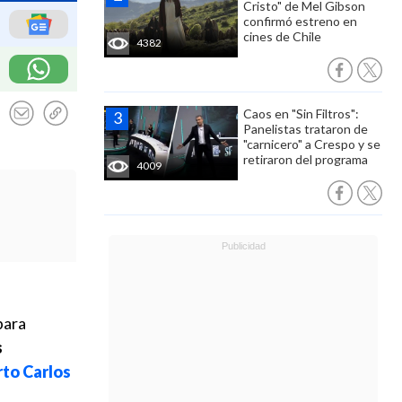
Cristo" de Mel Gibson
confirmó estreno en
cines de Chile
4382
Caos en "Sin Filtros":
Panelistas trataron de
"carnicero" a Crespo y se
retiraron del programa
4009
para
s
rto Carlos