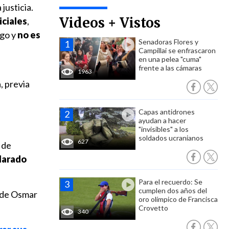
justicia.
Videos + Vistos
iciales
,
ago y
no es
Senadoras Flores y
Campillai se enfrascaron
en una pelea "cuma"
frente a las cámaras
1963
, previa
Capas antidrones
ayudan a hacer
"invisibles" a los
soldados ucranianos
627
 de
larado
Para el recuerdo: Se
cumplen dos años del
e de Osmar
oro olímpico de Francisca
Crovetto
340