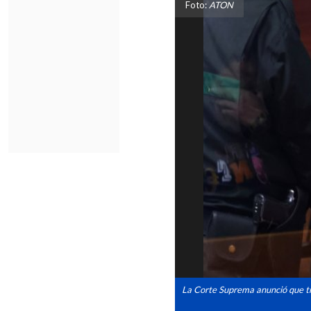
Foto:
ATON
La Corte Suprema anunció que tr