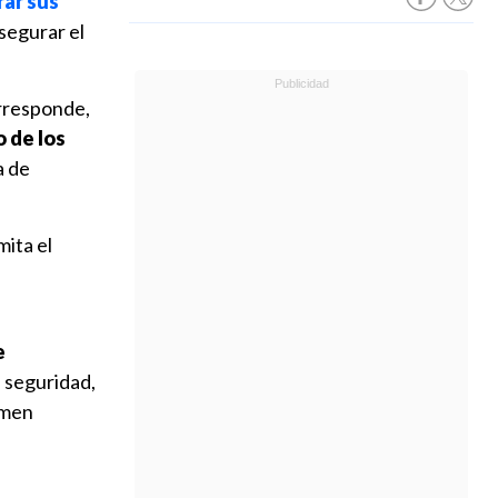
rar sus
asegurar el
orresponde,
 de los
a de
ita el
e
a seguridad,
imen