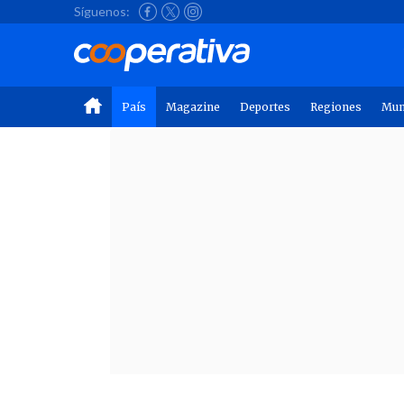
Síguenos:
País
Magazine
Deportes
Regiones
Mu