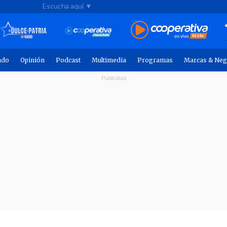
Escucha aquí ▼
ndo
Opinión
Podcast
Multimedia
Programas
Marcas & Neg