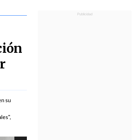
ción
r
en su
les",