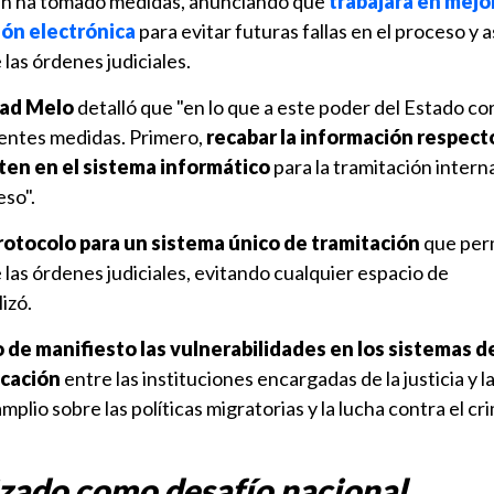
n ha tomado medidas, anunciando que
trabajará en mejo
ión electrónica
para evitar futuras fallas en el proceso y 
las órdenes judiciales.
dad Melo
detalló que "en lo que a este poder del Estado c
ientes medidas. Primero,
recabar la información respecto
ten en el sistema informático
para la tramitación intern
eso".
rotocolo para un sistema único de tramitación
que perm
las órdenes judiciales, evitando cualquier espacio de
izó.
 de manifiesto las vulnerabilidades en los sistemas d
icación
entre las instituciones encargadas de la justicia y l
plio sobre las políticas migratorias y la lucha contra el cr
zado como desafío nacional