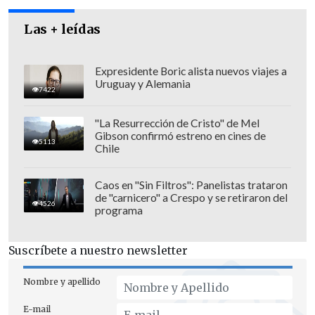
Herrera Santana y R.N., portando cada
Las + leídas
uno de ellos artefactos incendiarios del
tipo bombas molotov, las enciende".
Expresidente Boric alista nuevos viajes a
Uruguay y Alemania
7422
"La Resurrección de Cristo" de Mel
Gibson confirmó estreno en cines de
5113
Chile
Caos en "Sin Filtros": Panelistas trataron
de "carnicero" a Crespo y se retiraron del
4526
programa
Suscríbete a nuestro newsletter
Nombre y apellido
Tras esto, dice el fallo, "se reúnen ambos
E-mail