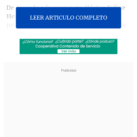
De acuerdo a la sentencia,
Héctor Felipe
Herrera Santana
deberá cumplir una
LEER ARTICULO COMPLETO
pena de
cinco años y un día de presidio
efectivo
, en calidad de autor de dos
delitos consumados de arrojar bombas
molotov en la vía pública; mientras
que
Gabriel Emilio Rogers Jaque pasará
tres años y un día recluido
por cometer
una vez el mismo delito.
Revisa también
Servel denunció al PDG ante Fiscalía por
irregularidades en gastos electorales
Día del Niño: Comercio se prepara con más
ventas y panoramas familiares