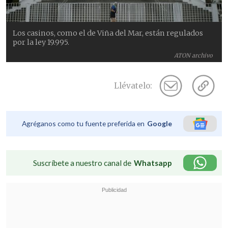
Los casinos, como el de Viña del Mar, están regulados
por la ley 19.995.
ATON archivo
Llévatelo:
Agréganos como tu fuente preferida en
Google
Suscríbete a nuestro canal de
Whatsapp