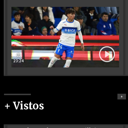
🕑
23:24
+
+ Vistos