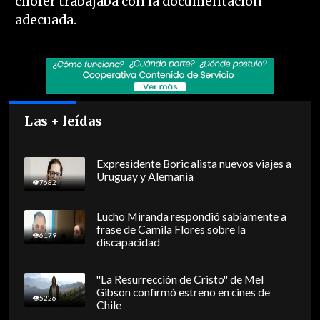
chofer trabajaba con la documentación
adecuada.
Las + leídas
Expresidente Boric alista nuevos viajes a
Uruguay y Alemania
7682
Lucho Miranda respondió sabiamente a
frase de Camila Flores sobre la
6179
discapacidad
"La Resurrección de Cristo" de Mel
Gibson confirmó estreno en cines de
5226
Chile