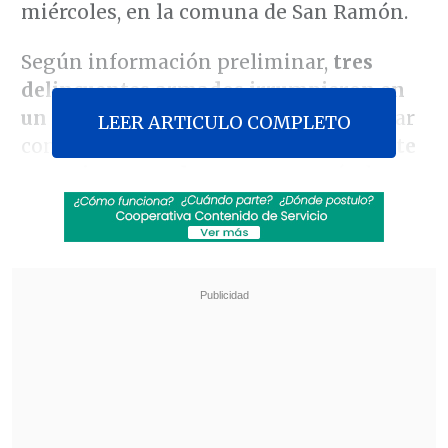
miércoles, en la comuna de San Ramón.
Según información preliminar,
tres
delincuentes armados irrumpieron en
un domicilio de calle Alpatacal
para dar
LEER ARTICULO COMPLETO
con las sustancias,
pero aparentemente
se equivocaron de casa
, encontrándose
con la víctima, su hermana y su sobrino
compartiendo en el patio.
Revisa también
José Antonio Neme protagonizó colisión en
Las Condes
Conductor de aplicación fue baleado en
encerrona en Santiago Centro