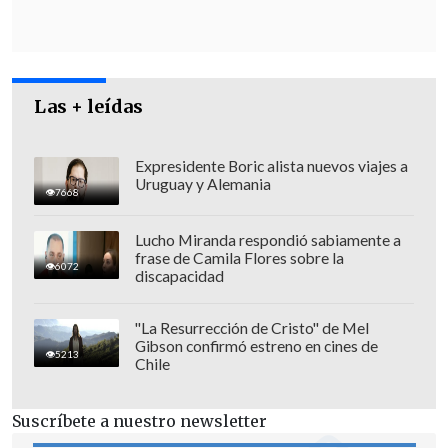
Las + leídas
Expresidente Boric alista nuevos viajes a
Uruguay y Alemania
7668
El
comisario Carlos Jorquera
, de la
Lucho Miranda respondió sabiamente a
Brigada de Homicidios Metropolitana de
frase de Camila Flores sobre la
6072
la PDI, añadió que a pesar de la cantidad
discapacidad
de disparos efectuados,
"la categoría de
sus lesiones es leve"
.
"La Resurrección de Cristo" de Mel
Gibson confirmó estreno en cines de
5213
Chile
Suscríbete a nuestro newsletter