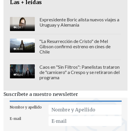
Las + leídas
Expresidente Boric alista nuevos viajes a
Uruguay y Alemania
6287
El incidente
"La Resurrección de Cristo" de Mel
Gibson confirmó estreno en cines de
3830
Chile
Según los antecedentes preliminares, el
incidente se desencadenó cuando el
Caos en "Sin Filtros": Panelistas trataron
carabinero, que se encontraba de civil,
de "carnicero" a Crespo y se retiraron del
3560
programa
fue
amenazado con un arma de fuego
por un grupo de individuos en Tierras
Suscríbete a nuestro newsletter
Rojas.
Nombre y apellido
En respuesta a la agresión,
el
funcionario utilizó su arma de servicio
E-mail
para repeler el ataque, lo que resultó en