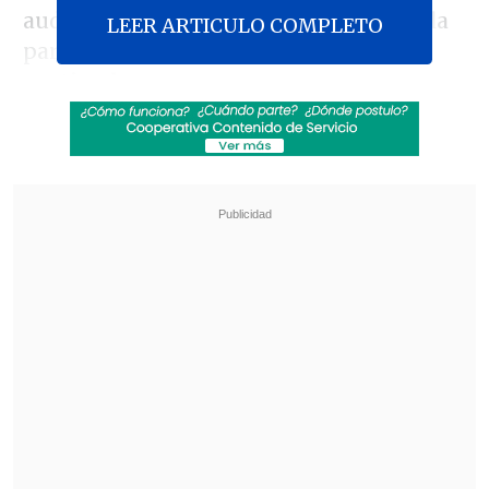
audiencia de formalización quedó fijada
LEER ARTICULO COMPLETO
para el próximo
martes 23 de
septiembre.
Revisa también
Presidente Kast dio el vamos a operativo
policial en el centro de Santiago
A casi un año de su detención, Fernández
Larios vuelve a tribunales en Miami
"Es necesario esclarecer las
circunstancias de los hechos, su
dinámica y modalidad. Lo que
se
encuentra pendiente es el trabajo
técnico que se está efectuando del sitio