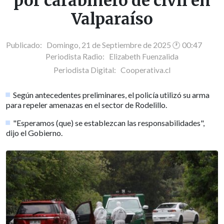
por carabinero de civil en
Valparaíso
Publicado: Domingo, 21 de Septiembre de 2025 🕐 00:47
Periodista Radio:
Elizabeth Fuenzalida
Periodista Digital:
Cooperativa.cl
Según antecedentes preliminares, el policía utilizó su arma
para repeler amenazas en el sector de Rodelillo.
"Esperamos (que) se establezcan las responsabilidades",
dijo el Gobierno.