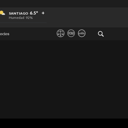
+
+
+
6.5°
SANTIAGO
Humedad
92%
ocios