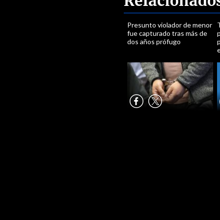
Relacionado
Presunto violador de menor
T
fue capturado tras más de
p
dos años prófugo
p
e