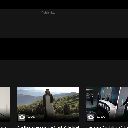
4802
4246
evos
"La Resurrección de Cristo" de Mel
Caos en "Sin Filtros": P