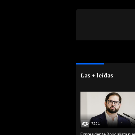
Las + leídas
7251
Expresidente Boric alista nu