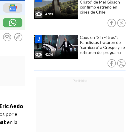
Cristo" de Mel Gibson
confirmó estreno en
cines de Chile
4783
Caos en "Sin Filtros":
Panelistas trataron de
"carnicero" a Crespo y se
retiraron del programa
4236
Eric Aedo
os por el
ast
en la