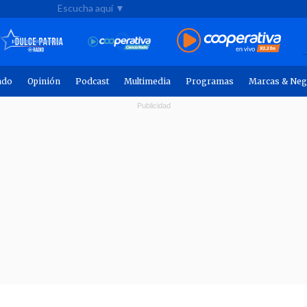
Escucha aquí ▼
ndo
Opinión
Podcast
Multimedia
Programas
Marcas & Neg