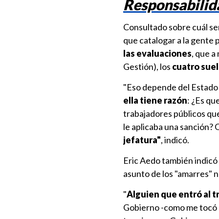
Responsabilida
Consultado sobre cuál ser
que catalogar a la gente p
las evaluaciones
, que 
Gestión), los
cuatro suel
"Eso depende del Estado y
ella tiene razón
: ¿Es qu
trabajadores públicos que
le aplicaba una sanción? 
jefatura"
, indicó.
Eric Aedo también indicó 
asunto de los "amarres" no
"
Alguien que entró al t
Gobierno -como me tocó a