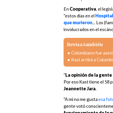
En
Cooperativa
, el leg
"estos días en el
Hospital
que murieron
... Los (fa
involucrados en el escánd
Revisa también
Colombiano fue asesin
Kast arribó a Colombia
"
La opinión de la gente
Por eso Kast tiene el 58 
Jeannette Jara
.
"A mí no me gusta
esa fot
gente votó conscientem
funcionamiento de lo p