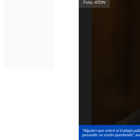
Foto:
ATON
"Alguien que entró al trabajo púb
pasando: se están quedando", as