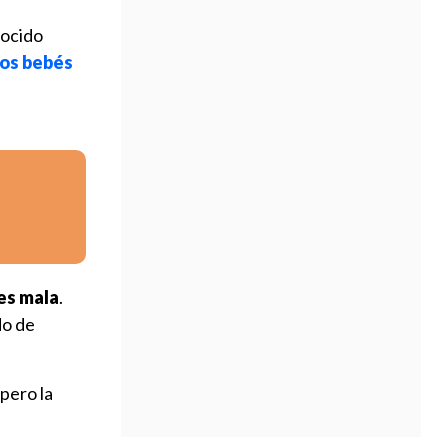
nocido
dos bebés
 es mala
.
do de
 pero la