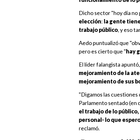
Dicho sector "hoy día no 
elección
:
la gente tien
trabajo público
, y eso t
Aedo puntualizó que "obv
pero es cierto que "
hay g
El líder falangista apuntó
mejoramiento de la ate
mejoramiento de sus b
"Digamos las cuestiones 
Parlamento sentado (en d
el trabajo de lo público
personal- lo que espero
reclamó.