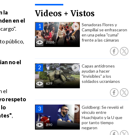
Videos + Vistos
n la
enden en el
Senadoras Flores y
 cargo".
Campillai se enfrascaron
en una pelea "cuma"
frente a las cámaras
to público,
2028
an no el
Capas antidrones
ayudan a hacer
"invisibles" a los
soldados ucranianos
639
 el
yo respeto
 lo
Goldberg: Se reveló el
vínculo entre
ntes"
,
Huachipato y la U que
por tanto tiempo
390
negaron