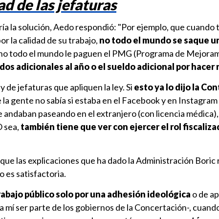
d de las jefaturas
ía la solución, Aedo respondió: "Por ejemplo, que cuando 
or la calidad de su trabajo,
no todo el mundo se saque un
a no todo el mundo le paguen el PMG (Programa de Mejoram
dos adicionales al año
o el sueldo adicional por hacer
 de jefaturas que apliquen la ley. Si
esto ya lo dijo la Con
e la gente no sabía si estaba en el Facebook y en Instagram 
 andaban paseando en el extranjero (con licencia médica),
O sea,
también tiene que ver con ejercer el rol fiscaliza
que las explicaciones que ha dado la Administración Boric 
 es satisfactoria.
rabajo público solo por una adhesión ideológica
o de ap
 mí ser parte de los gobiernos de la Concertación-, cuand