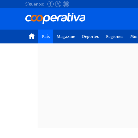
Síguenos:
País
Magazine
Deportes
Regiones
Mu