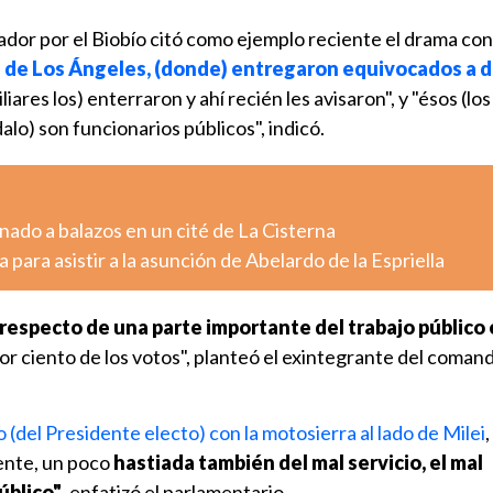
islador por el Biobío citó como ejemplo reciente el drama co
 de Los Ángeles, (donde) entregaron equivocados a 
miliares los) enterraron y ahí recién les avisaron", y "ésos (los
alo) son funcionarios públicos", indicó.
ado a balazos en un cité de La Cisterna
 para asistir a la asunción de Abelardo de la Espriella
 respecto de una parte importante del trabajo público
por ciento de los votos", planteó el exintegrante del coman
o (del Presidente electo) con la motosierra al lado de Milei
,
ente, un poco
hastiada también del mal servicio, el mal
úblico"
, enfatizó el parlamentario.