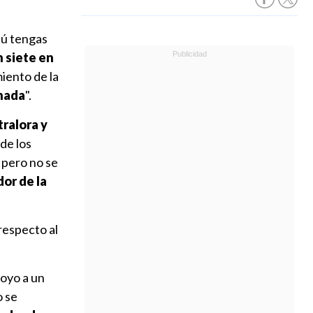
tú tengas
 siete
en
iento de la
 nada
".
tralora y
de los
 pero no se
dor de la
respecto al
oyo a un
o se