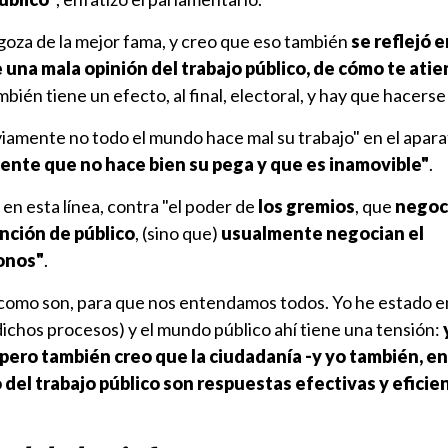
goza de la mejor fama, y creo que eso también
se reflejó e
e una mala opinión del trabajo público, de cómo te ati
ambién tiene un efecto, al final, electoral, y hay que hacerse
iamente no todo el mundo hace mal su trabajo" en el apara
ente que no hace bien su pega y que es inamovible"
.
, en esta línea, contra "el poder de
los gremios
, que
negoci
nción de público
, (sino que)
usualmente negocian el
onos"
.
como son, para que nos entendamos todos. Yo he estado en
ichos procesos) y el mundo público ahí tiene una tensión:
, pero también creo que la ciudadanía -y yo también, en
 del trabajo público son respuestas efectivas y eficie