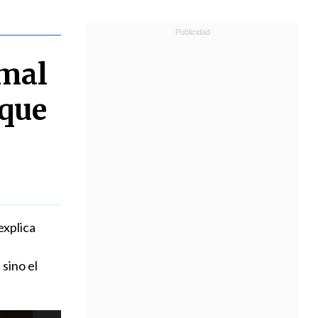
 mal
 que
explica
sino el