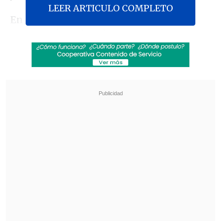
LEER ARTICULO COMPLETO
En conversación con
El Diario de
Cooperativa
, el parlamentario fue
tajante y sostuvo que "
pareciera que
Lautaro Carmona y algunos dirigentes
del PC no tienen ningún interés de que
Jeannette Jara gane la elección
presidencial
".
Revisa también
Escolta del exministro Cordero frustró a
disparos un portonazo en Vitacura
Incendio en domicilio provocó la muerte de
dos adultos mayores en Recoleta