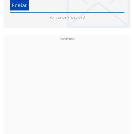
de estos dimes y diretes y enfocarnos de
lleno en la campaña presidencial
",
afirmó.
Política de Privacidad
No obstante, dejó la responsabilidad en la
candidata de resolver las discrepancias,
porque "no se están generando por los
partidos aliados, sino por su propio
partido, que fue el que la llevó a las
primarias y
debería ser el soporte de la
campaña presidencial
. Mi impresión es
que esto es un
tema a resolver
internamente
".
"El PC obstinadamente insistió en llevar a
Daniel Jadue"