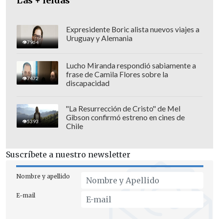
Las + leídas
generando estas polémicas, no es otro de
los partidos aliados".
Expresidente Boric alista nuevos viajes a
Uruguay y Alemania
7964
Lucho Miranda respondió sabiamente a
frase de Camila Flores sobre la
7472
discapacidad
"La Resurrección de Cristo" de Mel
Gibson confirmó estreno en cines de
5393
Chile
Suscríbete a nuestro newsletter
Nombre y apellido
"Lo que esperamos es que se pueda
E-mail
corregir a la brevedad para
poder salir ya