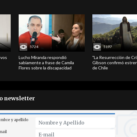
5724
5197
evos
Lucho Miranda respondió
"La Resurrección de Cri
sabiamente a frase de Camila
Gibson confirmó estren
Flores sobre la discapacidad
de Chile
ro newsletter
mbre y apellido
mail