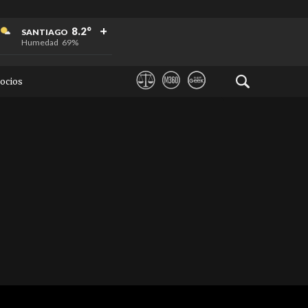
+
+
+
8.2°
SANTIAGO
Humedad
69%
ocios