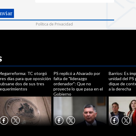
Política de Privacidad
s
Megarreforma: TC otorgó
PS replicó a Alvarado por
Barrios: Es im
res días para que oposición
falta de "liderazgo
unidad del PS 
subsane dos de sus tres
ordenador": Que no
dique de cont
requerimientos
proyecte lo que pasa en el
a la derecha
Gobierno