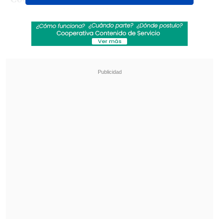
sistema político chileno ha entrado en
una dinámica en el que
el libelo
acusatorio es la respuesta inmediata
ante cualquier diferencia de gestión
.
Revisa también
Megarreforma: Oposición tiene esperanza en
que el TC valide sus argumentos "sólidos y
robustos"
Joven de 19 años fue asesinado tras ser
apuñalado a bordo de micro en La Pintana
"Esperaría que después de los últimos 8-
9 años, en que ha habido 20 acusaciones,
la mayoría de ellas ha sido juzgada de