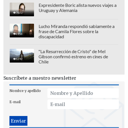
Expresidente Boric alista nuevos viajes a
Uruguay y Alemania
7803
Lucho Miranda respondió sabiamente a
frase de Camila Flores sobre la
6956
discapacidad
"La Resurrección de Cristo" de Mel
Gibson confirmó estreno en cines de
5292
Chile
Suscríbete a nuestro newsletter
Nombre y apellido
Zapata citó al exministro Ignacio
E-mail
Briones para ilustrar la gravedad de la
situación, indicando que
el Congreso
suele omitir los pasos intermedios de la