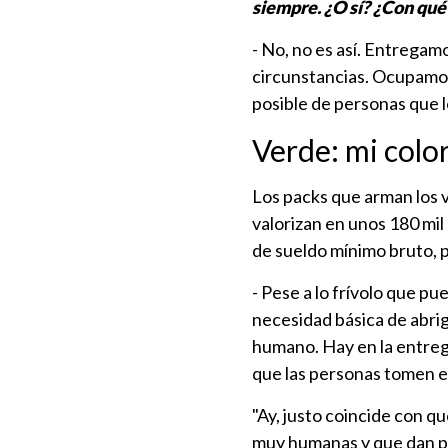
siempre. ¿O sí? ¿Con qué 
- No, no es así. Entregamo
circunstancias. Ocupamos 
posible de personas que l
Verde: mi color
Los packs que arman los 
valorizan en unos 180 mi
de sueldo mínimo bruto, p
- Pese a lo frívolo que pu
necesidad básica de abrig
humano. Hay en la entreg
que las personas tomen e
"Ay, justo coincide con qu
muy humanas y que dan pi