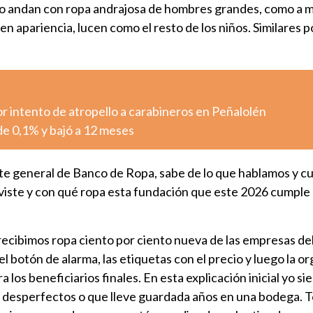
o andan con ropa andrajosa de hombres grandes, como a 
 en apariencia, lucen como el resto de los niños. Similares p
r intento de atropello a carabineros en Peñalolén
 de 0,1% y bajó a 12 meses
te general de Banco de Ropa, sabe de lo que hablamos y c
viste y con qué ropa esta fundación que este 2026 cumple
ecibimos ropa ciento por ciento nueva de las empresas del 
l botón de alarma, las etiquetas con el precio y luego la 
a los beneficiarios finales. En esta explicación inicial yo s
n desperfectos o que lleve guardada años en una bodega. T