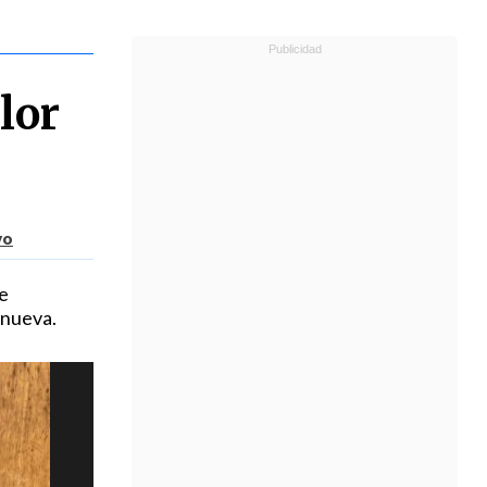
lor
vo
e
 nueva.