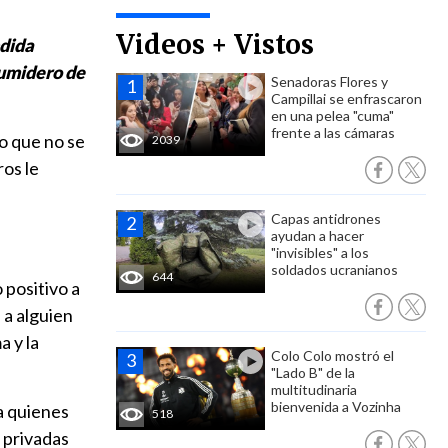
Videos + Vistos
ndida
sumidero de
Senadoras Flores y
Campillai se enfrascaron
en una pelea "cuma"
frente a las cámaras
lo que no se
2039
ros le
Capas antidrones
ayudan a hacer
"invisibles" a los
soldados ucranianos
644
 positivo a
 a alguien
a y la
Colo Colo mostró el
"Lado B" de la
multitudinaria
bienvenida a Vozinha
a quienes
518
 privadas