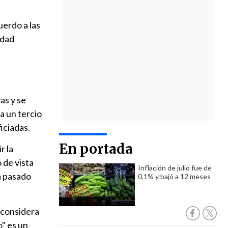
uerdo a las
idad
as y se
a un tercio
iciadas.
En portada
r la
 de vista
Inflación de julio fue de
a pasado
0,1% y bajó a 12 meses
a considera
" es un