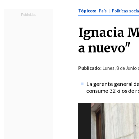
Tópicos:
País
| Políticas soci
Ignacia M
a nuevo"
Publicado:
Lunes, 8 de Junio
La gerente general de
consume 32 kilos de r