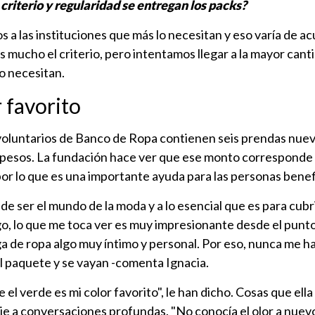
criterio y regularidad se entregan los packs?
s a las instituciones que más lo necesitan y eso varía de ac
mucho el criterio, pero intentamos llegar a la mayor cant
o necesitan.
 favorito
voluntarios de Banco de Ropa contienen seis prendas nuev
l pesos. La fundación hace ver que ese monto corresponde 
or lo que es una importante ayuda para las personas benef
ede ser el mundo de la moda y a lo esencial que es para cubri
o, lo que me toca ver es muy impresionante desde el punto
a de ropa algo muy íntimo y personal. Por eso, nunca me h
l paquete y se vayan -comenta Ignacia.
e el verde es mi color favorito", le han dicho. Cosas que ell
e a conversaciones profundas. "No conocía el olor a nuevo