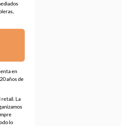
mediados
oleras,
uenta en
 20 años de
retail. La
organizamos
iempre
odo lo