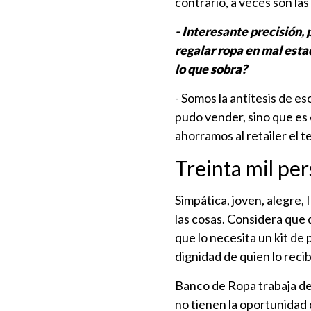
contrario, a veces son la
- Interesante precisión
regalar ropa en mal est
lo que sobra?
- Somos la antítesis de e
pudo vender, sino que es 
ahorramos al retailer el 
Treinta mil pe
Simpática, joven, alegre,
las cosas. Considera que 
que lo necesita un kit de
dignidad de quien lo recib
Banco de Ropa trabaja d
no tienen la oportunidad