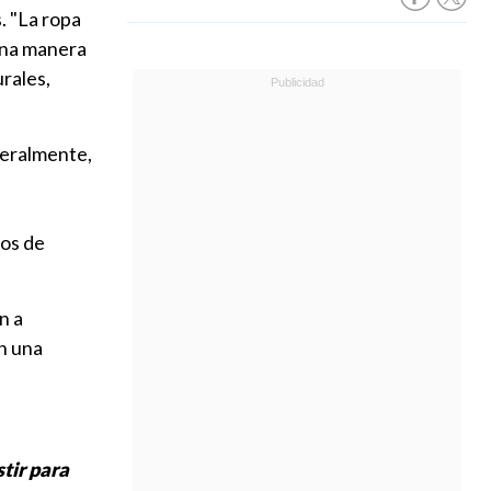
. "La ropa
 una manera
rales,
neralmente,
mos de
n a
n una
stir para