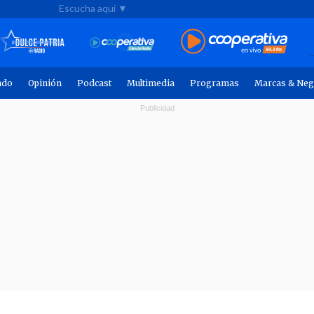
Escucha aquí ▼
ndo
Opinión
Podcast
Multimedia
Programas
Marcas & Neg