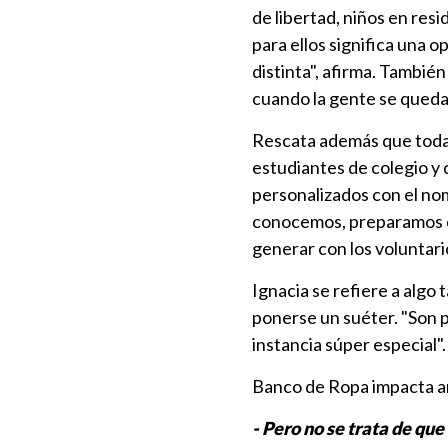
de libertad, niños en res
para ellos significa una 
distinta", afirma. Tambié
cuando la gente se queda
Rescata además que todas
estudiantes de colegio y
personalizados con el nom
conocemos, preparamos ca
generar con los voluntari
Ignacia se refiere a algo 
ponerse un suéter. "Son 
instancia súper especial".
Banco de Ropa impacta an
- Pero no se trata de que