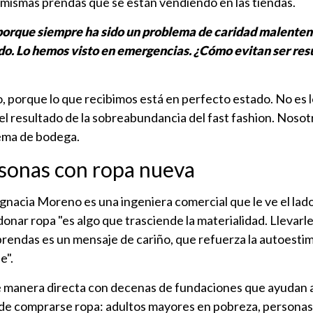
s mismas prendas que se están vendiendo en las tiendas.
, porque siempre ha sido un problema de caridad malente
ado. Lo hemos visto en emergencias. ¿Cómo evitan ser re
so, porque lo que recibimos está en perfecto estado. No es 
el resultado de la sobreabundancia del fast fashion. Nosot
tema de bodega.
rsonas con ropa nueva
 Ignacia Moreno es una ingeniera comercial que le ve el lado
donar ropa "es algo que trasciende la materialidad. Llevarle
 prendas es un mensaje de cariño, que refuerza la autoestim
e".
e manera directa con decenas de fundaciones que ayudan 
 de comprarse ropa: adultos mayores en pobreza, personas