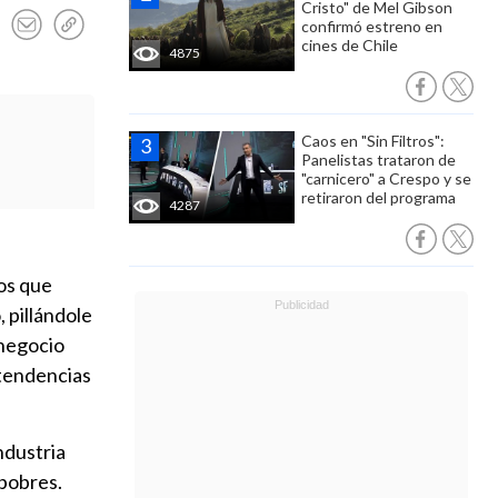
Cristo" de Mel Gibson
confirmó estreno en
cines de Chile
4875
Caos en "Sin Filtros":
Panelistas trataron de
"carnicero" a Crespo y se
retiraron del programa
4287
os que
 pillándole
 negocio
 tendencias
ndustria
 pobres.