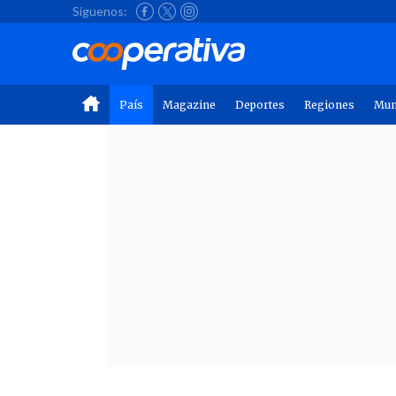
Síguenos:
País
Magazine
Deportes
Regiones
Mu