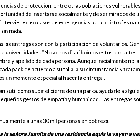
idencias de protección, entre otras poblaciones vulnerables
oportunidad de insertarse socialmente y de ser mirados de
n intervienen en casos de emergencias por catástrofes natu
 sin nada.
 las entregas son con la participación de voluntarios. Ge
 de universidades. "Nosotros distribuimos estos paquetes
bre y apellido de cada persona. Aunque inicialmente no la
da pack de acuerdo a su talla, a su circunstancia y trata
os un momento especial al hacer la entrega".
tan sutil como subir el cierre de una parka, ayudarle a alguie
pequeños gestos de empatía y humanidad. Las entregas so
ualmente a unas 30 mil personas en pobreza.
 a la señora Juanita de una residencia equis la vayan a ve