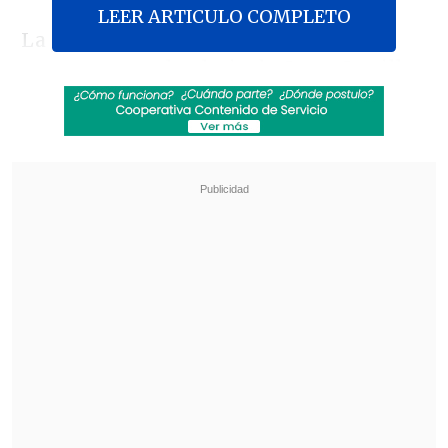
LEER ARTICULO COMPLETO
La jornada del Mandatario comenzó
temprano en el palacio de Cerro Castillo
de Viña del Mar, donde
se tomó la foto
oficial junto a quienes asumirían como
sus ministros
, al tiempo que Boric
viajaba desde Santiago para cumplir con
la entrega de su cargo.
Revisa también
Día del Niño: Fundación advierte que en Chile
juegan mucho menos de lo recomendado para
el desarrollo
Tras presión del oficialismo: Kast afirma que
indultos y plan de seguridad "van por carriles
separados"