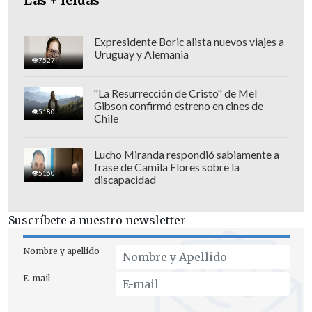
Las + leídas
colaboradores y los invitados
internacionales fueron a disfrutar
un
Expresidente Boric alista nuevos viajes a
almuerzo en Cerro Castillo, en el que el
Uruguay y Alemania
7527
rey de España, Felipe VI, brindó "por el
bienestar del pueblo chileno
, por la
"La Resurrección de Cristo" de Mel
Gibson confirmó estreno en cines de
República de Chile, por el Presidente
5180
Chile
Kast, por la primera dama y por esa
maravillosa familia que hemos conocido
Lucho Miranda respondió sabiamente a
frase de Camila Flores sobre la
hoy".
5160
discapacidad
Suscríbete a nuestro newsletter
Nombre y apellido
E-mail