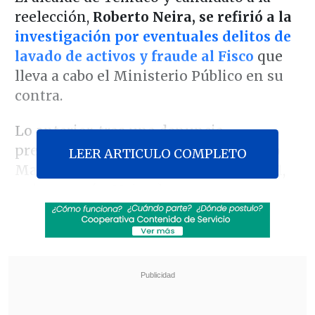
reelección,
Roberto Neira, se refirió a la
investigación por eventuales delitos de
lavado de activos y fraude al Fisco
que
lleva a cabo el Ministerio Público en su
contra.
Lo anterior, tras una denuncia
presentada por el diputado desaforado
LEER ARTICULO COMPLETO
Mauricio Ojeda, presentada el año 2021,
quien acusó a Neira de tener un
presunto vínculo con la Coordinadora
Arauco Malleco
(CAM) y su líder, Héctor
Llaitul, con quien se habría reunido, lo
que es parte de la indagatoria de la
Fiscalía.