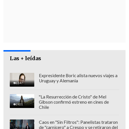
investigada, acceso a la carpeta
, porque
es de carácter reservado, entonces me
dijo que cualquier situación que yo
mencione puede ser malinterpretado,
malentendido", declaró Neira.
Las + leídas
Expresidente Boric alista nuevos viajes a
Uruguay y Alemania
6347
"La Resurrección de Cristo" de Mel
Gibson confirmó estreno en cines de
3921
Chile
Caos en "Sin Filtros": Panelistas trataron
de "carnicero" a Crespo y se retiraron del