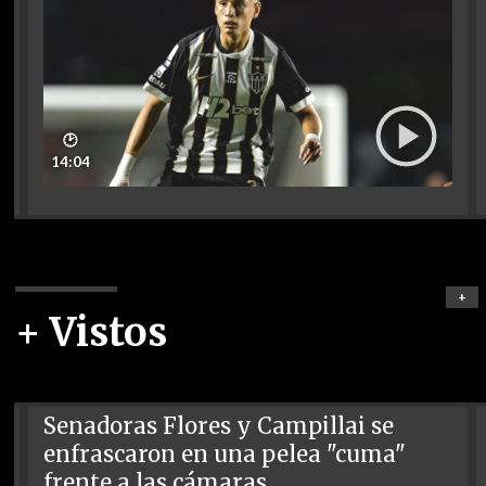
🕑
14:04
+
+ Vistos
Senadoras Flores y Campillai se
enfrascaron en una pelea "cuma"
frente a las cámaras