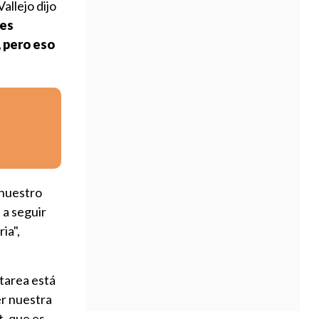
 Vallejo dijo
es
 pero eso
 nuestro
 a seguir
ia",
 tarea está
er nuestra
t, que es