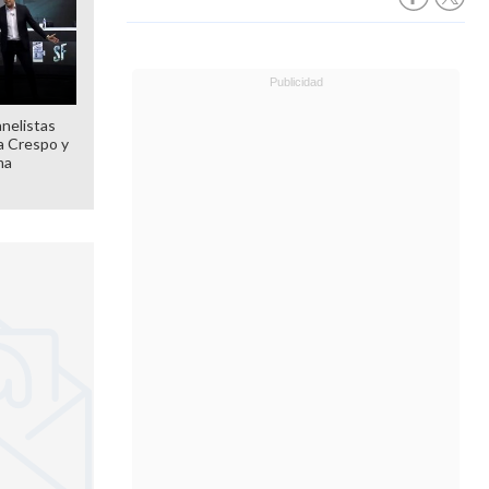
anelistas
 a Crespo y
ma