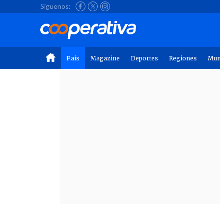
Síguenos:
País
Magazine
Deportes
Regiones
Mu