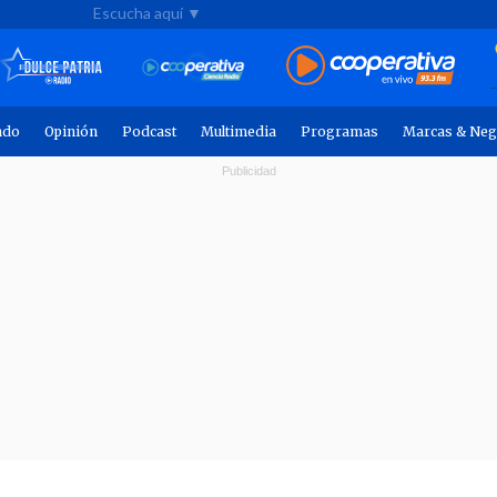
Escucha aquí ▼
ndo
Opinión
Podcast
Multimedia
Programas
Marcas & Neg