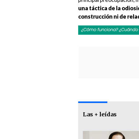
una táctica de la odios
construcción ni de rela
Las + leídas