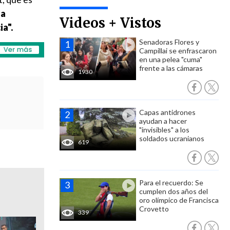
la
Videos + Vistos
a".
Senadoras Flores y
Campillai se enfrascaron
en una pelea "cuma"
frente a las cámaras
1930
Capas antidrones
ayudan a hacer
"invisibles" a los
soldados ucranianos
619
Para el recuerdo: Se
cumplen dos años del
oro olímpico de Francisca
Crovetto
339