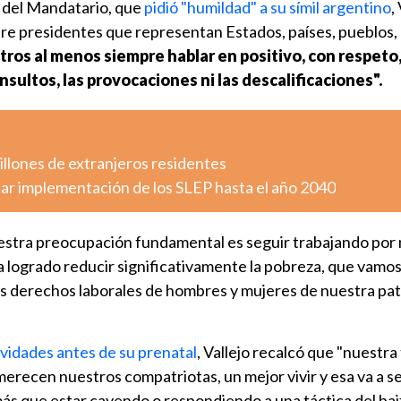
 del Mandatario, que
pidió "humildad" a su símil argentino
,
ntre presidentes que representan Estados, países, pueblos,
ros al menos siempre hablar en positivo, con respeto,
 insultos, las provocaciones ni las descalificaciones".
millones de extranjeros residentes
ar implementación de los SLEP hasta el año 2040
estra preocupación fundamental es seguir trabajando por
ha logrado reducir significativamente la pobreza, que vamos
s derechos laborales de hombres y mujeres de nuestra patr
ividades antes de su prenatal
, Vallejo recalcó que "nuestra
merecen nuestros compatriotas, un mejor vivir y esa va a s
ás que estar cayendo o respondiendo a una táctica del bai