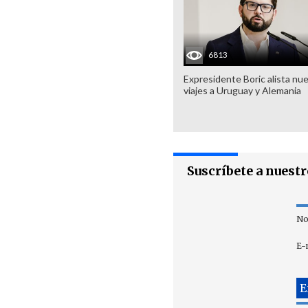
6813
Expresidente Boric alista nu
viajes a Uruguay y Alemania
Suscríbete a nuest
No
E-