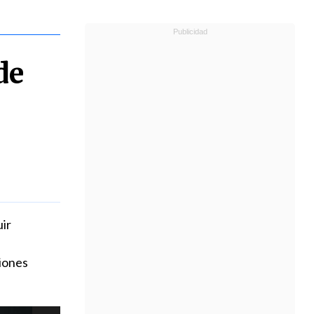
de
ir
ciones