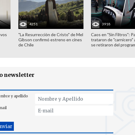
4251
3918
evos
"La Resurrección de Cristo" de Mel
Caos en "Sin Filtros": P
Gibson confirmó estreno en cines
trataron de "carnicero"
de Chile
se retiraron del progra
ro newsletter
mbre y apellido
mail