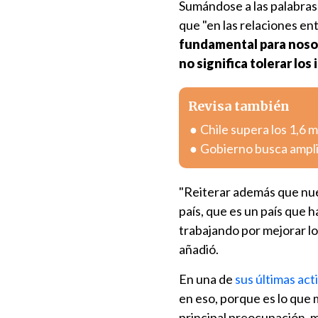
Sumándose a las palabras
que "en las relaciones e
fundamental para nosot
no significa tolerar los
Revisa también
Chile supera los 1,6 
Gobierno busca ampli
"Reiterar además que nu
país, que es un país que 
trabajando por mejorar lo
añadió.
En una de
sus últimas act
en eso, porque es lo que 
principal preocupación, m