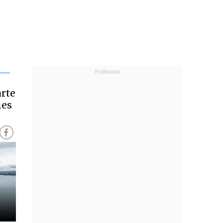
arte
nes