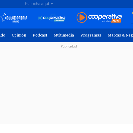
Escucha aquí ▼
ndo
Opinión
Podcast
Multimedia
Programas
Marcas & Neg