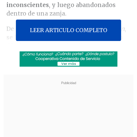
inconscientes
, y luego abandonados
dentro de una zanja.
De acuerdo a un reportaje de
Chilevisión
,
LEER ARTICULO COMPLETO
se les perdió el rastro por casi todo un
día
después de que decidieran ir a
conocer el sector de Lapa, un barrio
bohemio de la ciudad, donde tomaron
unas cervezas. En ese sector,
se
encontraron con un grupo de personas,
que presuntamente los drogó
.
Revisa también
Colombiano fue asesinado a balazos en un cité
de La Cisterna