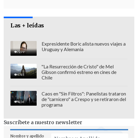
diversas lesiones que fueron tratadas en
un hospital local. No obstante,
Ronald
falleció ayer miércoles
, tras haber
Las + leídas
ingresado días antes con una
hemorragia cerebral.
Expresidente Boric alista nuevos viajes a
Uruguay y Alemania
7239
"La Resurrección de Cristo" de Mel
Gibson confirmó estreno en cines de
4785
Chile
Caos en "Sin Filtros": Panelistas trataron
de "carnicero" a Crespo y se retiraron del
4236
programa
Suscríbete a nuestro newsletter
Nombre y apellido