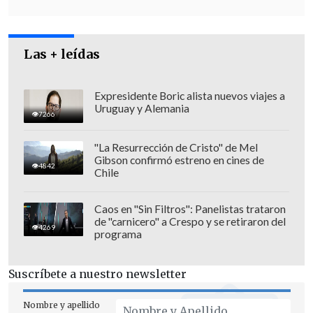
tomamos nota",
agregó.
Las + leídas
Expresidente Boric alista nuevos viajes a
Uruguay y Alemania
7266
"La Resurrección de Cristo" de Mel
Gibson confirmó estreno en cines de
4842
Chile
Caos en "Sin Filtros": Panelistas trataron
de "carnicero" a Crespo y se retiraron del
4269
programa
Además, salió a defender
el cuestionado
convenio Visa Waiver que permitirá la
Suscríbete a nuestro newsletter
exención de visa con EE.UU.
, señalando
Nombre y apellido
que
"la mayoría de la gente no debería