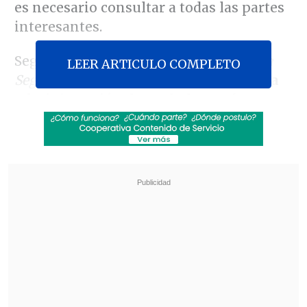
es necesario consultar a todas las partes
interesantes.
Según declaraciones rescatadas por
La
LEER ARTICULO COMPLETO
Segunda
, Hammer señaló que
"la nueva
administración de Bachelet está
considerando cambios en distintas
índoles
" y que
"para seguir
contribuyendo a la economía y
brindando a la sociedad, lo que necesita
la empresa estadounidense, y de hecho
es igual a todas las empresas, es
estabilidad política y económicas, y
reglas claras".
Revisa también