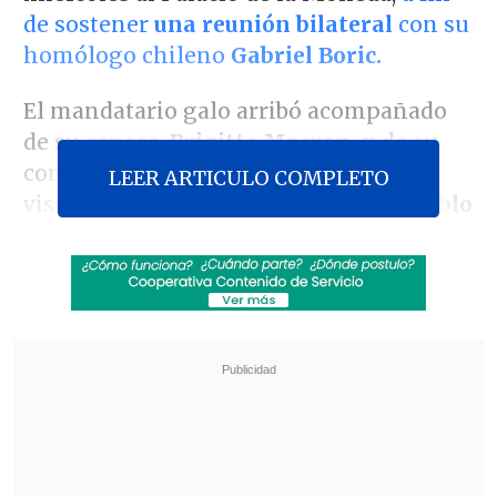
de sostener
una reunión bilateral
con su
homólogo chileno
Gabriel Boric.
El mandatario galo arribó acompañado
de su esposa,
Brigitte Macron,
y de su
comitiva, quienes posteriormente
LEER ARTICULO COMPLETO
visitaron la casa del poeta nacional
Pablo
Neruda
-en el
Barrio Bellavista-
y
dejaron una ofrenda floral en el
Monumento del Libertador General
Bernardo O'Higgins,
en el frontis de la
sede de Gobierno.
Revisa también
Chile y Marruecos firmaron acuerdo para