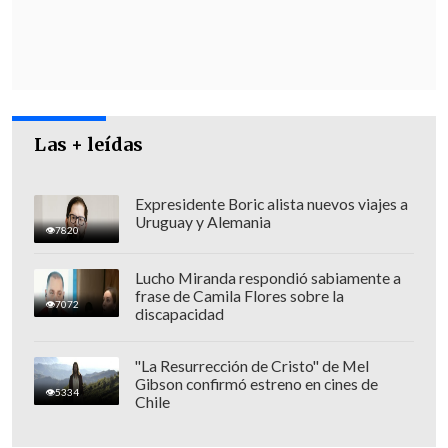
la creación del
Centro Binacional
Franco-Chileno sobre Inteligencia
Artificial.
Las + leídas
Expresidente Boric alista nuevos viajes a
Uruguay y Alemania
7820
Lucho Miranda respondió sabiamente a
frase de Camila Flores sobre la
7072
discapacidad
"La Resurrección de Cristo" de Mel
Gibson confirmó estreno en cines de
5334
Chile
En una declaración conjunta en La
Moneda, Boric aseguró que dialogó con