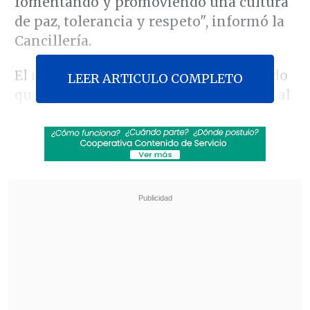
fomentando y promoviendo una cultura
de paz, tolerancia y respeto", informó la
Cancillería.
El ministerio explicó en un comunicado
LEER ARTICULO COMPLETO
que la elección
"es un reconocimiento al
liderazgo del país por promover el
desarrollo inclusivo y su compromiso
con la implementación plena de la
Agenda 2030 y los Objetivos de
Desarrollo Sostenible (ODS)".
Revisa también
Exembajador Depolo contra el Ejecutivo: "Una
fuerza que no cambia un ápice es una secta de
fanáticos"