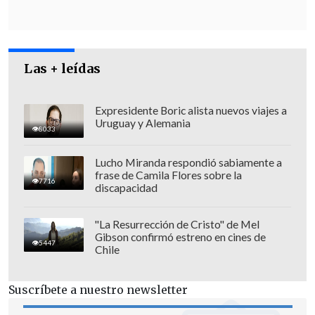
Las + leídas
Expresidente Boric alista nuevos viajes a
Uruguay y Alemania
8033
Lucho Miranda respondió sabiamente a
frase de Camila Flores sobre la
7716
discapacidad
Establecido en 1945, el Ecosoc es el
principal órgano para la coordinación y
"La Resurrección de Cristo" de Mel
Gibson confirmó estreno en cines de
revisión de políticas sobre asuntos
5447
Chile
económicos y sociales y vela por la
implementación de los ODS.
Suscríbete a nuestro newsletter
Está integrado por 54 Estados miembros,