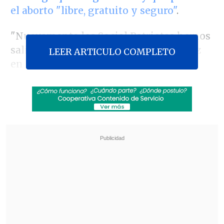
el aborto "libre, gratuito y seguro"
.
"Nuevamente los Social Patriotas hemos
salido a contra manifestarnos. Esta vez
LEER ARTICULO COMPLETO
en la marcha del Aborto Libre. Ya no
basta con las redes sociales. Es hora de
tomar las calles", aseguraron en su
cuenta de Twitter, compartiendo
imágenes de las barricadas incendiadas.
Revisa también
Colombiano fue asesinado a balazos en un cité
de La Cisterna
Kast arribó a Colombia para asistir a la
asunción de Abelardo de la Espriella