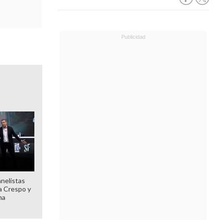
anelistas
 a Crespo y
ma