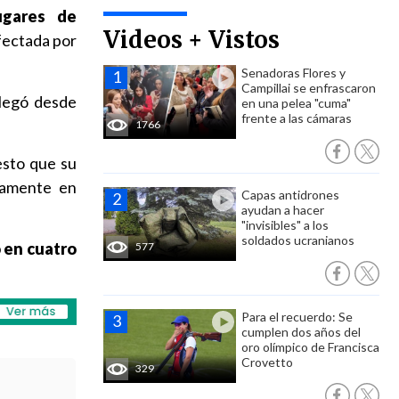
ugares de
Videos + Vistos
fectada por
Senadoras Flores y
Campillai se enfrascaron
llegó desde
en una pelea "cuma"
frente a las cámaras
1766
esto que su
lamente en
Capas antidrones
ayudan a hacer
"invisibles" a los
soldados ucranianos
o en cuatro
577
Para el recuerdo: Se
cumplen dos años del
oro olímpico de Francisca
Crovetto
329