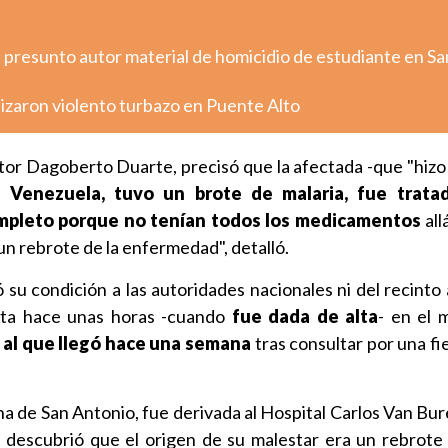
 presunto autor material de homicidio de estudiante en Sa
izaron violento turbazo en Puente Alto
ctor Dagoberto Duarte, precisó que la afectada -que "hizo 
 Venezuela, tuvo un brote de malaria, fue trata
mpleto porque no tenían todos los medicamentos
al
 un rebrote de la enfermedad", detalló.
su condición a las autoridades nacionales ni del recinto 
sta hace unas horas -cuando
fue dada de alta
- en el 
 al que llegó hace una semana
tras consultar por una fi
na de San Antonio, fue derivada al Hospital Carlos Van Bur
 descubrió que el origen de su malestar era un rebrote 