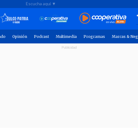
Escucha aquí ▼
ndo
Opinión
Podcast
Multimedia
Programas
Marcas & Neg