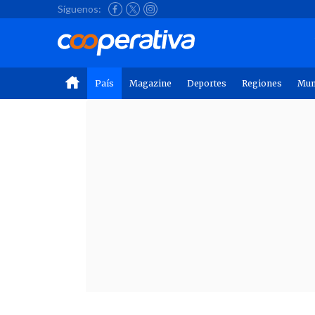
Síguenos:
País
Magazine
Deportes
Regiones
Mu