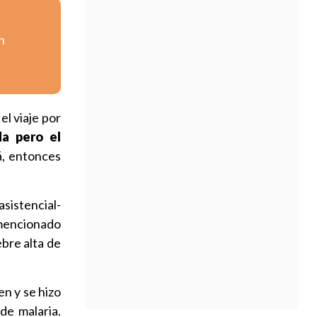
n
el viaje por
da pero el
lá, entonces
asistencial-
mencionado
ebre alta de
en y se hizo
de malaria.