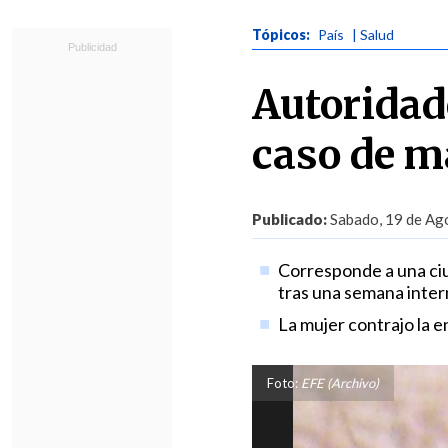
Tópicos:
País
| Salud
Autoridad
caso de m
Publicado:
Sabado, 19 de Ago
Corresponde a una ciu
tras una semana intern
La mujer contrajo la e
Foto:
EFE (Archivo)