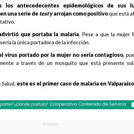
 los antecedecentes epidemológicos de sus l
en una serie de
test
y arrojan como positivo
que está a
tativo.
dvirtió que portaba la malaria
. Pese a que la mujer 
sería la única portadora de la infección.
el virus portado por la mujer no sería contagioso
, pu
amente a través de un mosquito que está presente so
e Salud,
este es el primer caso de malaria en Valparaís