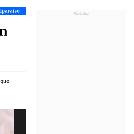
alparaíso
on
 que