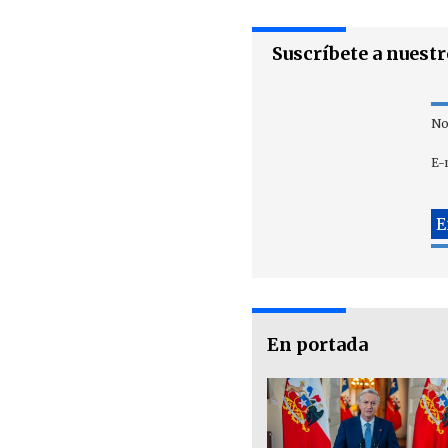
Suscríbete a nuest
No
E-
En portada