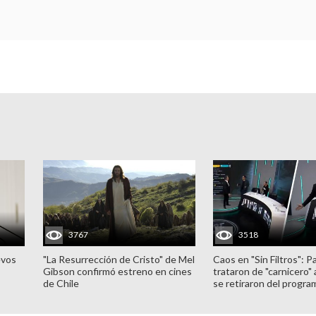
3767
3518
evos
"La Resurrección de Cristo" de Mel
Caos en "Sin Filtros": P
Gibson confirmó estreno en cines
trataron de "carnicero"
de Chile
se retiraron del progra