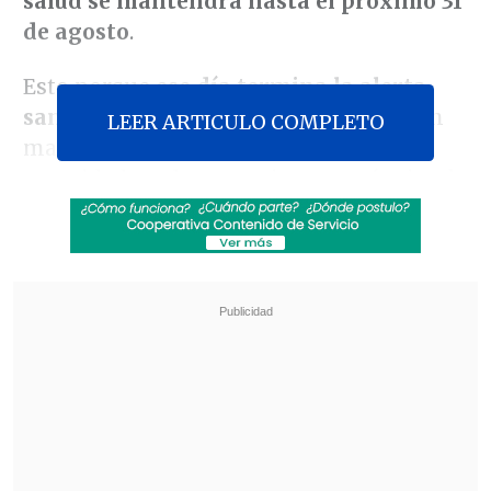
salud se mantendrá hasta el próximo 31
de agosto
.
Esto porque
ese día termina la alerta
sanitaria
por el Covid-19
, extendida en
LEER ARTICULO COMPLETO
marzo del 2023 porque, a juicio de las
autoridades, el coronavirus seguía siendo
una enfermedad de preocupación
internacional, sumado a la aparición de
otras enfermedades respiratorias.
Revisa también
José Antonio Neme protagonizó colisión en
Las Condes
Conductor de aplicación fue baleado en
encerrona en Santiago Centro