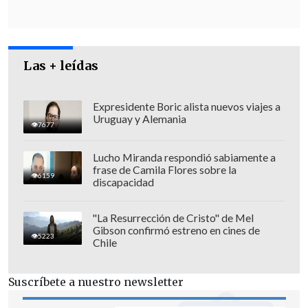
Minsal, sin embargo,
en las últimas
semanas se ha cuestionado su
continuidad
debido a la baja de los virus
Las + leídas
respiratorios en los niños y niñas, y que
afectó gravemente a éstos antes del
inicio del invierno.
Expresidente Boric alista nuevos viajes a
Uruguay y Alemania
7677
Lucho Miranda respondió sabiamente a
frase de Camila Flores sobre la
6159
discapacidad
"La Resurrección de Cristo" de Mel
Gibson confirmó estreno en cines de
5223
Chile
Suscríbete a nuestro newsletter