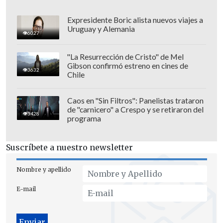
Luis Castro
, presidente de la Comisión de
Salud del Senado,
quien hoy afirmó que
Expresidente Boric alista nuevos viajes a
Uruguay y Alemania
la declaración de Vivanco "generó una
6027
polémica sobre la confianza y la
"La Resurrección de Cristo" de Mel
credibilidad de un poder del Estado, que
Gibson confirmó estreno en cines de
3632
tiene que ser unívoco"
, calificó
la
Chile
ofensiva constitucional contra ella
como un "despropósito".
Caos en "Sin Filtros": Panelistas trataron
de "carnicero" a Crespo y se retiraron del
3428
programa
Suscríbete a nuestro newsletter
Nombre y apellido
E-mail