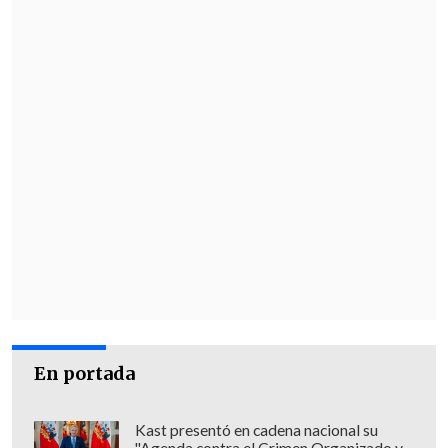
acusación constitucional para ese
efecto", cerró Castro.
Desde la bancada del
Partido Comunista
se mostraron dispuestos a analizar el
apoyo a la acusación constitucional
contra Vivanco y anunciaron que
pedirán su inhabilitación para
responder las solicitudes formales de
aclaración del alcance del fallo.
Consultado respecto de este anuncio, el
ministro de Justicia,
Luis Cordero,
comentó
que a los jueces se los debe
En portada
evaluar por sus resoluciones y no por
sus entrevistas de prensa
. "Se requiere
Kast presentó en cadena nacional su
"Agenda contra el Crimen Organizado y