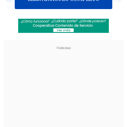
acciones judiciales
.
El parlamentario comentó este martes
que "estoy estudiando la presentación de
una acusación constitucional contra ella
por
notable abandono de deberes
,
fundamentado en dos grandes puntos:
Primero que todo,
porque son
las ilustres
Cortes de Apelaciones las llamadas a
ejecutar un fallo
y se estaría
inmiscuyendo en aquello"
.
Revisa también
Estallido social: Gobierno confirmó que
"pronto" resolverá las solicitudes de indulto