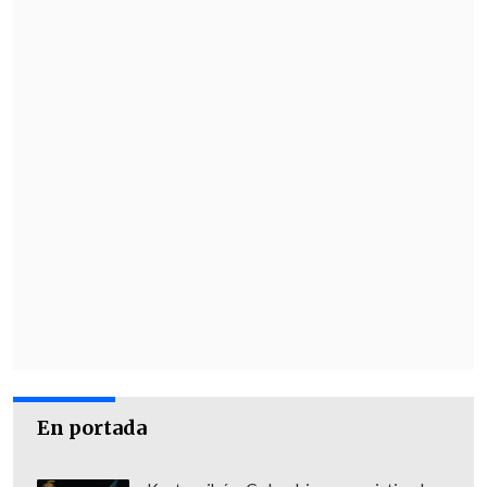
'siga haciendo trampa' y por lo tanto los
vamos a enfrentar y
estamos
preparando una denuncia penal contra
ellos"
, puntualizó Sichel.
En portada