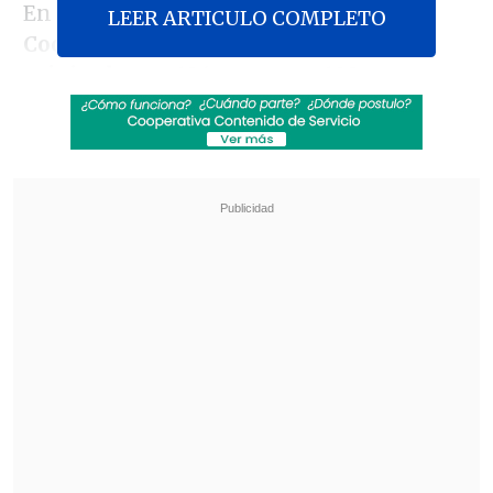
En conversación con
El Diario de
LEER ARTICULO COMPLETO
Cooperativa
, precisó que
"la lista
original eran 126, pero son 108
, porque
habían ruts que se repetían y que habían
pedido licencia, porque habían viajado
varias veces, entonces teníamos 14
personas que se repetían".
Revisa también
Cayó banda que operaba secuestros, armas y
drogas en Osorno
Biobío: Habilitan buses tras suspensión del
servicio Tren Corto Laja de EFE por socavón
Sobre las desvinculaciones, la autoridad