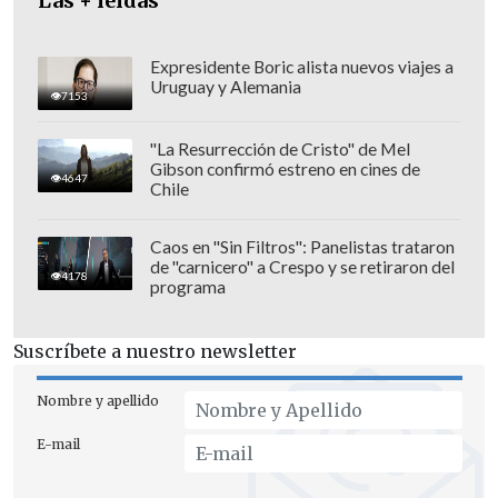
Las + leídas
días para reclamos, pero
probablemente
de aquí al próximo miércoles vamos a
haber cerrado todos los casos
", adelantó.
Expresidente Boric alista nuevos viajes a
Uruguay y Alemania
7153
"La Resurrección de Cristo" de Mel
Gibson confirmó estreno en cines de
4647
Chile
Caos en "Sin Filtros": Panelistas trataron
de "carnicero" a Crespo y se retiraron del
4178
programa
Suscríbete a nuestro newsletter
Nombre y apellido
E-mail
Sichel también se refirió a la polémica