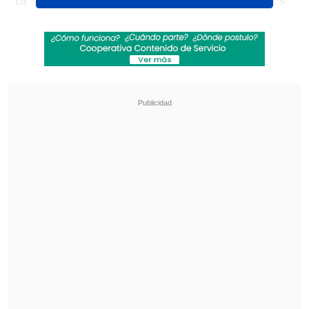
la salud pública, ejecutando las acciones
coordinadas preventivas a través de las
instituciones del Sector Salud
pertinentes, antes que comience el
periodo invernal, ya que es necesario
anticiparse y prevenir brotes de virus
respiratorios", explicó la cartera en un
comunicado.
Revisa también
Escolta del exministro Cordero frustró a
disparos un portonazo en Vitacura
Incendio en domicilio provocó la muerte de
dos adultos mayores en Recoleta