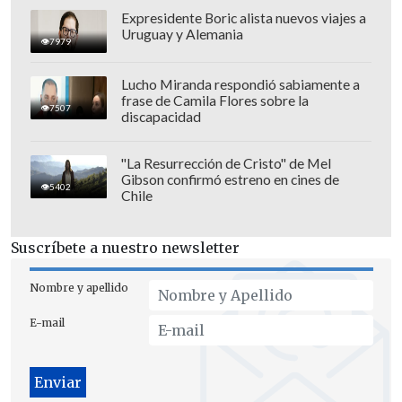
obligatorio de mascarillas y otros
Expresidente Boric alista nuevos viajes a
Uruguay y Alemania
dispositivos médicos afines en las
7979
unidades o establecimientos destinadas
Lucho Miranda respondió sabiamente a
a la atención de urgencia
.
frase de Camila Flores sobre la
7507
discapacidad
"La Resurrección de Cristo" de Mel
Gibson confirmó estreno en cines de
5402
Chile
Suscríbete a nuestro newsletter
Nombre y apellido
E-mail