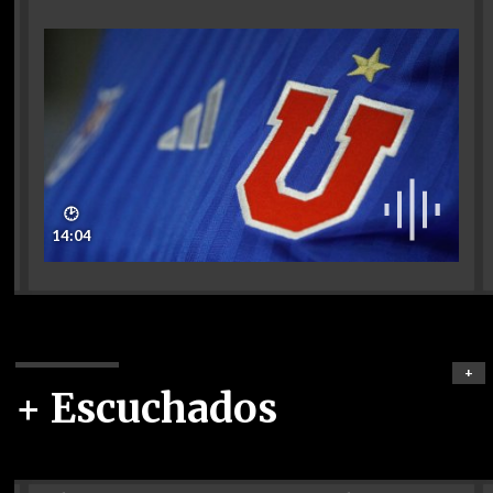
🕑
14:04
+
+ Escuchados