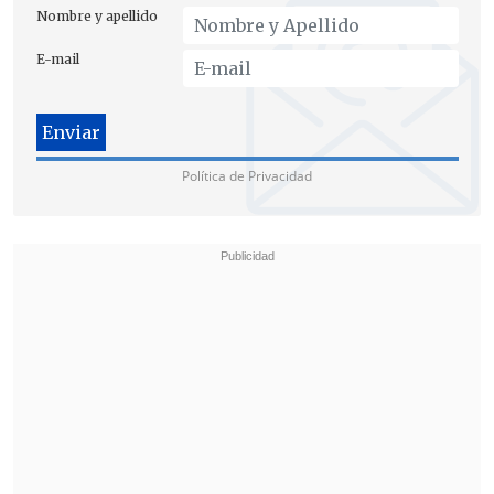
Nombre y apellido
E-mail
Política de Privacidad
[Lea también]
Hay 620.000 niños
rezagados en el proceso de vacunación
contra la influenza
"Queremos hacer hincapié en que es la