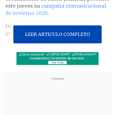
este jueves su
campaña comunicacional
de invierno 2026
.
Incluye un
spot televisivo y material
gráfico para redes sociales,
cuyo
LEER ARTICULO COMPLETO
objetivo es prevenir enfermedades
respiratorias, aumentar la vacunación en
adultos mayores y niños, y dar a conocer
los canales oficiales de información.
Revisa también
Así fue el intento de encerrona repelido por el
escolta del exministro Cordero
Encuestas destacan popularidad de la ACOT
anunciada por Kast