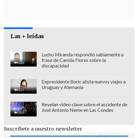
Según informó la cartera,
la circulación
de la Influenza tipo A completó su sexta
Las + leídas
semana consecutiva al alza,
consolidándose como el segundo virus
Lucho Miranda respondió sabiamente a
con mayor presencia en el país
frase de Camila Flores sobre la
8132
actualmente, por detrás del rinovirus.
discapacidad
Durante la última semana
Expresidente Boric alista nuevos viajes a
epidemiológica,
las consultas
Uruguay y Alemania
8125
respiratorias representaron más de un
tercio del total de atenciones en la red
Revelan video clave sobre el accidente de
José Antonio Neme en Las Condes
asistencial
, lo que equivale a un
6105
incremento del 3,3% respecto a la
Suscríbete a nuestro newsletter
semana anterior.