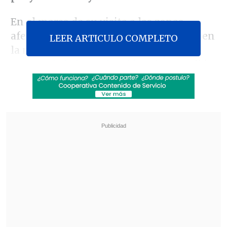
En el marco de su visita a las zonas
afectadas por los incendios forestales, en
LEER ARTICULO COMPLETO
la misma jornada en que
terminará la
reserva de la investigación
, Piñera salió
al paso de las críticas.
Revisa también
José Antonio Neme protagonizó colisión en
Las Condes
Conductor de aplicación fue baleado en
encerrona en Santiago Centro
"Nosotros hemos colaborado con todo lo
que es pertinente para que la