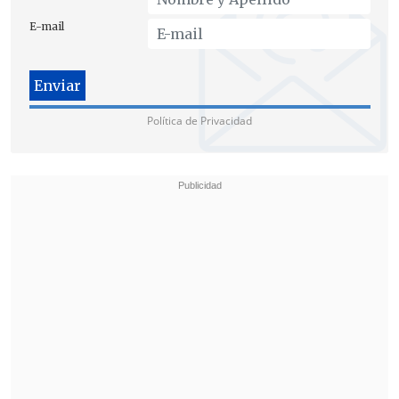
E-mail
La alcaldesa de Quilicura, Paulina Bobadilla, recordó el "Plan
Política de Privacidad
Implacable" propuesto en campaña, acusando que las
promesas "eran solo palabras al viento". (FOTO: ATON)
"
Hoy
,
cuando vemos que ya son
Gobierno y no hay un plan concreto
,
por
supuesto que nos llama profundamente
la atención
, porque sus promesas eran
solo palabras al viento", acusó Bobadilla,
que hizo un llamado al Ejecutivo para
que "cumpla con sus promesas".
Otra voz que se sumó a estas exigencias