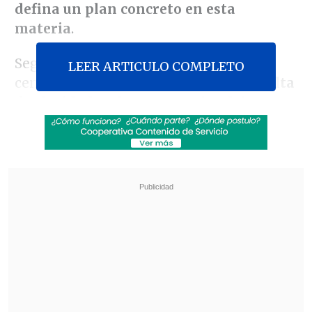
defina un plan concreto en esta
materia
.
Según advierten, la preocupación se
LEER ARTICULO COMPLETO
centra en
la percibida inacción o la falta
de claridad en las estrategias del
Ejecutivo
para enfrentar el aumento de
la delincuencia.
Revisa también
José Antonio Neme protagonizó colisión en
Las Condes
Conductor de aplicación fue baleado en
encerrona en Santiago Centro