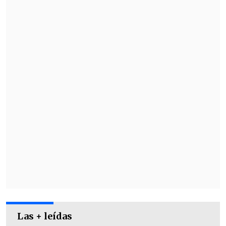
"Estas faenas se realizarán privilegiando
el horario nocturno y durante el fin de
semana buscando impactar en la menor
medida posible el normal
funcionamiento de la ciudad",
puntualizó la compañía.
Las + leídas