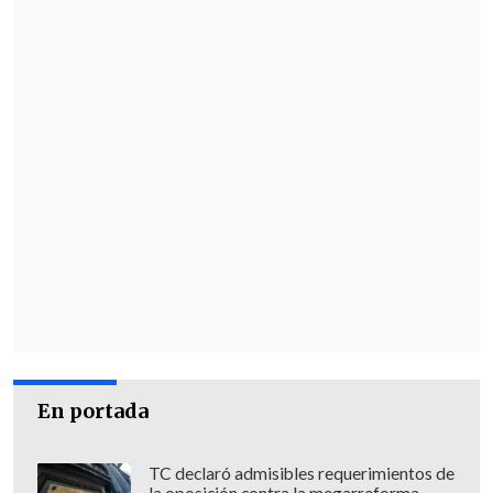
detalló.
Además, el gobernador destacó que
realizar el trabajo un fin de semana
"
minimiza el impacto
, por ejemplo, en el
comercio o también en los
establecimientos educacionales".
Comunas y horario
Aguas Andinas confirmó que el inicio del
corte será
el viernes a las 20:00 horas y
se extenderá hasta el domingo a las
08:00
.
En portada
Las comunas afectadas son:
TC declaró admisibles requerimientos de
El Bosque (80%)
la oposición contra la megarreforma