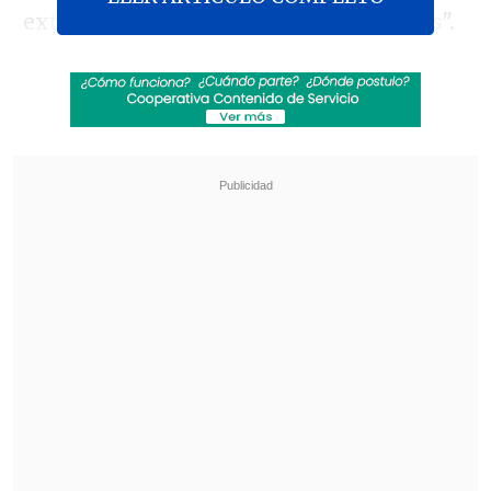
extiende por
más de 13 mil kilómetros".
Revisa también
TC declaró admisibles requerimientos de la
oposición contra la megarreforma
Corte de Apelaciones revocó prisión
preventiva de Joaquín Lavín León
Así, añadió, se realizarán "obras de
renovación en uno de los principales
acueductos de la Región Metropolitana,
que abastece a cerca de
143 mil clientes
de sectores acotados de 8 comunas del
sector sur de la ciudad".