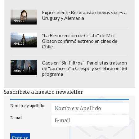
Expresidente Boric alista nuevos viajes a
Uruguay y Alemania
Eugenio Rodríguez
, director de Clientes
6677
de Aguas Andinas, explicó que "estamos
"La Resurrección de Cristo" de Mel
procediendo a renovar y a mejorar en un
Gibson confirmó estreno en cines de
4125
tramo importante el acueducto
Chile
denominado 'Acueducto Paralelo'. Estas
obras partieron en marzo, se planifican
Caos en "Sin Filtros": Panelistas trataron
de "carnicero" a Crespo y se retiraron del
con mucha anticipación y finalizan con
3814
programa
la conexión de los dos extremos del
nuevo acueducto. Para eso
es necesario
Suscríbete a nuestro newsletter
vaciar el acueducto de agua
y por eso se
produce la suspensión temporal del
Nombre y apellido
servicio. Vamos a trabajar durante la
E-mail
noche estos días".
El gobernador regional,
Claudio Orrego
,