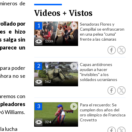
 mineros de
Videos + Vistos
ollado por
Senadoras Flores y
Campillai se enfrascaron
es e hizo
en una pelea "cuma"
 salga sin
frente a las cámaras
1339
 parece un
Capas antidrones
 para poder
ayudan a hacer
"invisibles" a los
ahora no se
soldados ucranianos
562
uaremos con
pleadores
Para el recuerdo: Se
cumplen dos años del
yó Williams.
oro olímpico de Francisca
Crovetto
324
la lucha