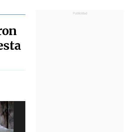
ron
esta