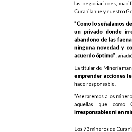
las negociaciones, mani
Curanilahue y nuestro Go
"Como lo señalamos des
un privado donde irr
abandono de las faenas
ninguna novedad y con
acuerdo óptimo"
, añadi
La titular de Minería ma
emprender acciones le
hace responsable.
"Aseraremos a los minero
aquellas que como 
irresponsables ni en mi
Los 73 mineros de Curanil