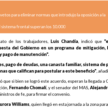
etos para eliminar normas que introdujo la oposición a la
 sistema frontal superan los 10.000
cato de los trabajadores,
Luis Chandía
, indicó que
"e
uesta del Gobierno en un programa de mitigación,
 y pago de manutención".
es, pago de deudas, una canasta familiar, sistema de 
nas que califican para postular a este beneficio"
, añad
ó que si bien se logró este acuerdo, esperan la llegada a
ción,
Fernando Chomalí
, y el senador del MAS,
Alejandr
istros de fe, para firmar el convenio.
urora Williams
, quien llegó en esta jornada a la zona pa