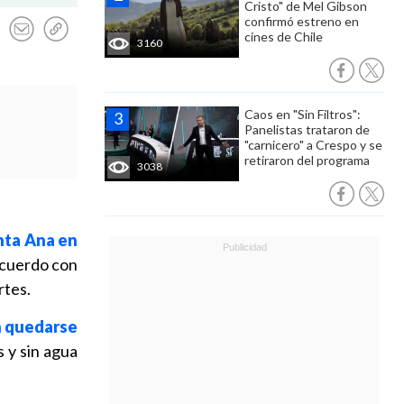
Cristo" de Mel Gibson
confirmó estreno en
cines de Chile
3160
Caos en "Sin Filtros":
Panelistas trataron de
"carnicero" a Crespo y se
retiraron del programa
3038
anta Ana en
acuerdo con
rtes.
n quedarse
 y sin agua