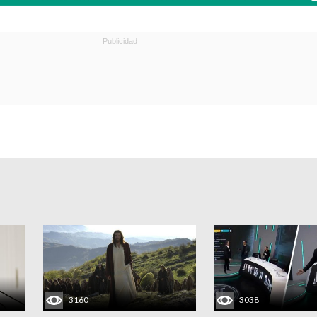
3160
3038