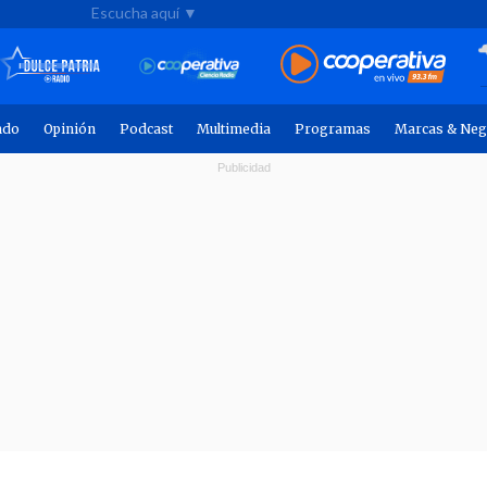
Escucha aquí ▼
ndo
Opinión
Podcast
Multimedia
Programas
Marcas & Neg