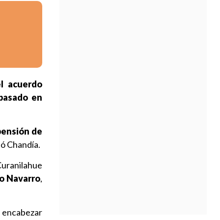
l acuerdo
 basado en
pensión de
ió Chandía.
 Curanilahue
o Navarro
,
ra encabezar