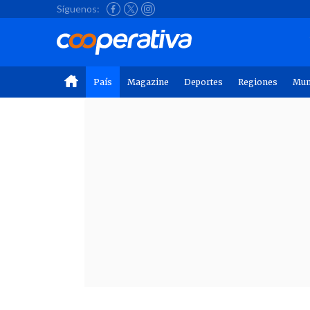
Síguenos:
País
Magazine
Deportes
Regiones
Mu