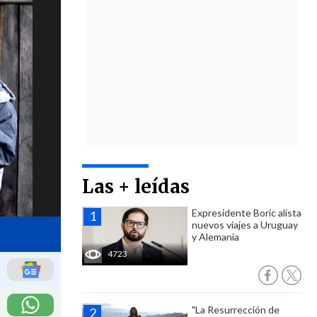
Las + leídas
Expresidente Boric alista
nuevos viajes a Uruguay
y Alemania
4723
"La Resurrección de