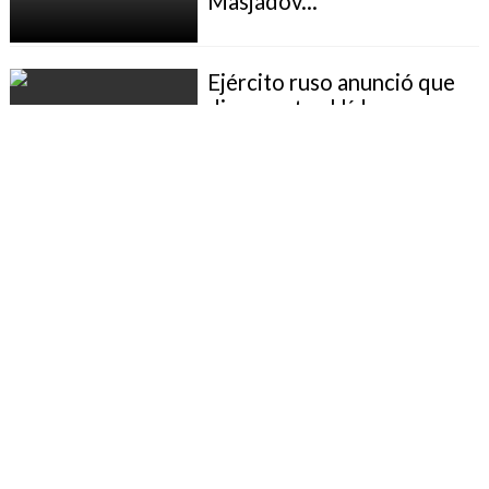
Masjádov...
Ejército ruso anunció que
dio muerte al líder
checheno...
Ejército ruso intensificará
operaciones para terminar
con...
Líder pro moscovita juró
como nuevo presidente
de...
Chechenia: tropas rusas