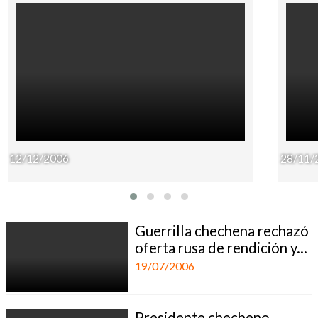
12/12/2006
28/11/
Guerrilla chechena rechazó
oferta rusa de rendición y...
19/07/2006
Presidente checheno