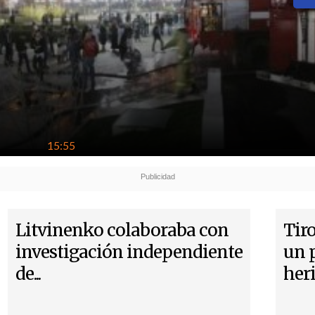
15:55
Litvinenko colaboraba con
Tir
investigación independiente
un 
de...
her