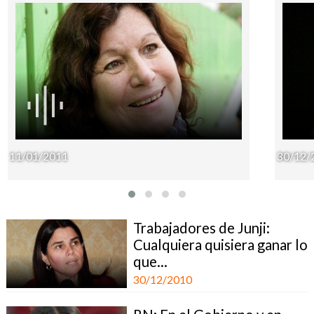
11/01/2011
30/12/
Trabajadores de Junji:
Cualquiera quisiera ganar lo
que...
30/12/2010