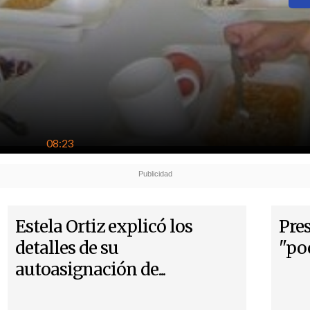
08:23
Estela Ortiz explicó los
Pre
detalles de su
"poc
autoasignación de...