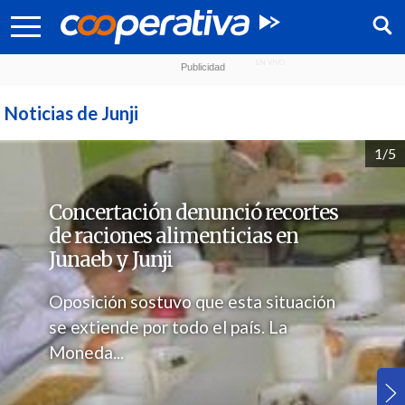
Noticias de Junji
1/5
Concertación denunció recortes
de raciones alimenticias en
Junaeb y Junji
Oposición sostuvo que esta situación
se extiende por todo el país. La
Síguenos:
Moneda...