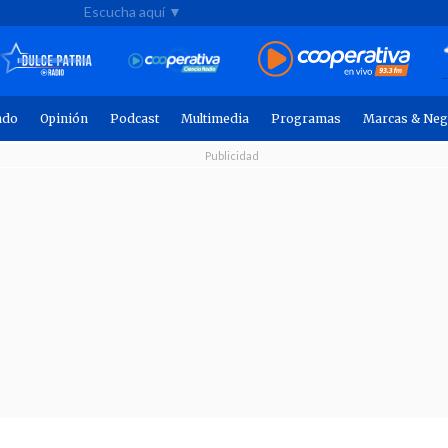
Escucha aquí ▼
ndo
Opinión
Podcast
Multimedia
Programas
Marcas & Neg