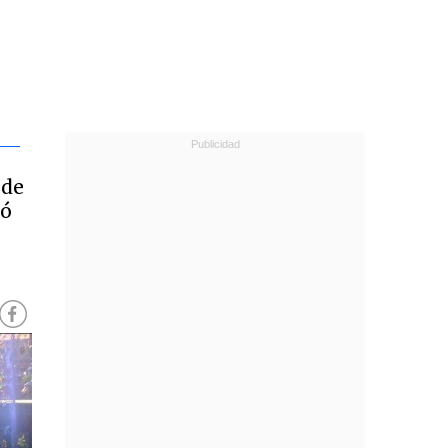
 de
ió