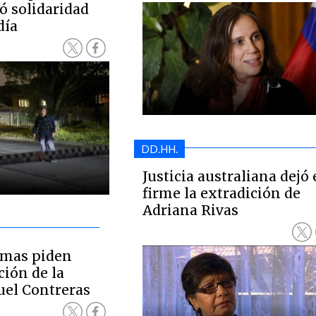
ó solidaridad
día
DD.HH.
Justicia australiana dejó
firme la extradición de
Adriana Rivas
timas piden
ción de la
uel Contreras