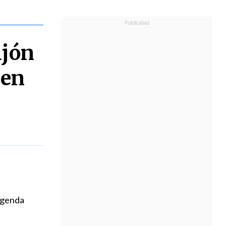
ajón
cen
 Agenda