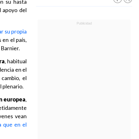
on su hasta
l apoyo del
r su propia
 en el país,
 Barnier.
ra
, habitual
dencia en el
 cambio, el
l plenario.
ón europea
,
petidamente
óvenes vean
a que en el