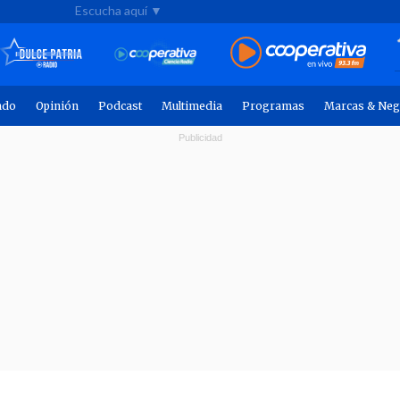
Escucha aquí ▼
ndo
Opinión
Podcast
Multimedia
Programas
Marcas & Neg