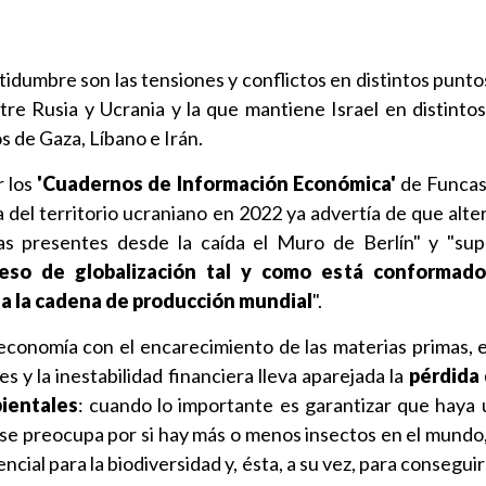
tidumbre son las tensiones y conflictos en distintos punto
ntre Rusia y Ucrania y la que mantiene Israel en distintos
s de Gaza, Líbano e Irán.
r los
'Cuadernos de Información Económica'
de Funcas
 del territorio ucraniano en 2022 ya advertía de que alte
cas presentes desde la caída el Muro de Berlín" y "su
eso de globalización tal y como está conformado
 a la cadena de producción mundial
".
conomía con el encarecimiento de las materias primas, e
s y la inestabilidad financiera lleva aparejada la
pérdida 
bientales
: cuando lo importante es garantizar que haya 
 se preocupa por si hay más o menos insectos en el mundo,
encial para la biodiversidad y, ésta, a su vez, para consegui