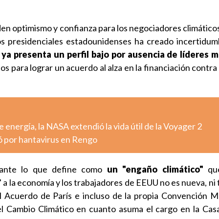
n optimismo y confianza para los negociadores climáticos,
s presidenciales estadounidenses ha creado incertidu
,
ya presenta un perfil bajo por ausencia de líderes 
os para lograr un acuerdo al alza en la financiación contra
 energía, la NASA extendió la vida útil de la Voyager 2
ó por hantavirus en Rengo
 ante lo que define como
un "engaño climático"
que
a la economía y los trabajadores de EEUU no es nueva, ni
l Acuerdo de París e incluso de la propia Convención M
l Cambio Climático en cuanto asuma el cargo en la Casa