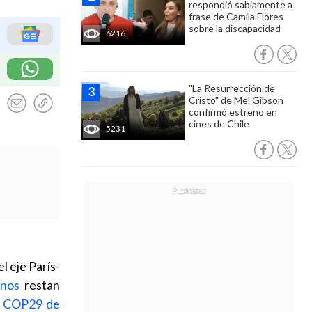
respondió sabiamente a
frase de Camila Flores
sobre la discapacidad
6216
"La Resurrección de
Cristo" de Mel Gibson
confirmó estreno en
cines de Chile
5231
el eje París-
inos
restan
a COP29 de