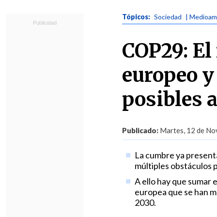
Tópicos:
Sociedad
| Medioam
COP29: El
europeo y
posibles 
Publicado:
Martes, 12 de Nov
La cumbre ya presenta 
múltiples obstáculos p
A ello hay que sumar e
europea que se han mo
2030.