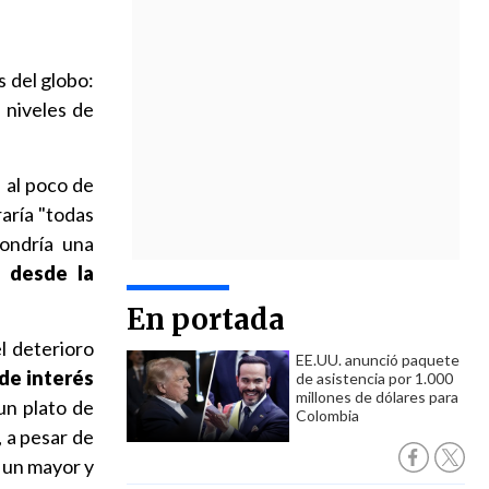
s del globo:
 niveles de
 al poco de
raría "todas
pondría una
 desde la
En portada
l deterioro
EE.UU. anunció paquete
de interés
de asistencia por 1.000
millones de dólares para
un plato de
Colombia
 a pesar de
r un mayor y