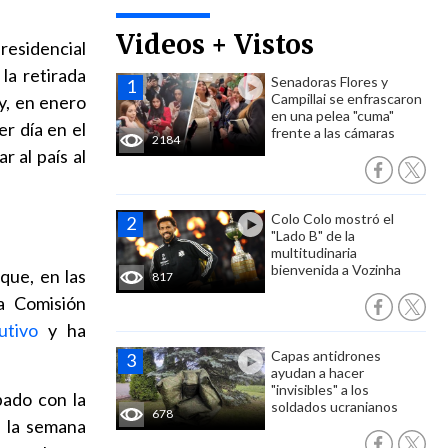
Videos + Vistos
residencial
la retirada
Senadoras Flores y
Campillai se enfrascaron
y, en enero
en una pelea "cuma"
r día en el
frente a las cámaras
2184
 al país al
Colo Colo mostró el
"Lado B" de la
multitudinaria
bienvenida a Vozinha
que, en las
817
la Comisión
utivo
y ha
Capas antidrones
ayudan a hacer
"invisibles" a los
pado con la
soldados ucranianos
678
e la semana