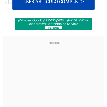
LEER ARTICULO COMPLETO
ahorros previsionales.
Los legisladores -dos UDI y uno RN-
tomaron la idea planteada por el alcalde
Joaquín Lavín
y proponen un retiro
único que
permitiría a 10,5 millones de
chilenos sacar entre 400.000 y 1.000.000
de pesos
de sus cuentas del seguro de
desempleo; y en el caso de quienes no
tengan ahorros, podrían sacar el mínimo
-400.000 pesos- desde el fondo solidario
del seguro.
Revisa también
Restos de un cohete de SpaceX cayeron sobre
la Luna