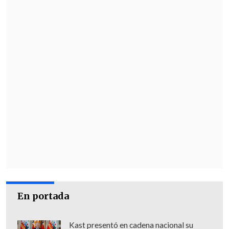
pensiones empieza a ganar terreno.
"Es evidente que el tercer retiro se queda
en una oposición mucho más espectante
y nosotros lo vamos a tener que evaluar.
Nos gustaría que el Gobierno fuera
quien finalmente termine pagando la
pandemia y no sean los trabajadores
",
señaló.
En portada
Kast presentó en cadena nacional su