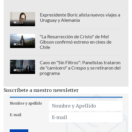
que sea ingenioso.
En una oportunidad
anterior, el Gobierno fue presionado y se
Expresidente Boric alista nuevos viajes a
Uruguay y Alemania
vio en la encrucijada y terminó haciendo
5725
'copy paste' del proyecto de Pamela Jiles.
"La Resurrección de Cristo" de Mel
No queremos que eso ocurra de nuevo".
Gibson confirmó estreno en cines de
3462
Chile
Caos en "Sin Filtros": Panelistas trataron
de "carnicero" a Crespo y se retiraron del
3337
programa
Suscríbete a nuestro newsletter
Nombre y apellido
E-mail