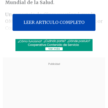
Mundial de la Salud
.
Un reportaje de
Ciper
cuestionó que la
OMS registrara más de 5.000 muertos por
LEER ARTICULO COMPLETO
Covid-19 en Chile en base a datos del
Departamento de Estadísticas e
Información de Salud, cifra mucho
mayor a
los 3.101 que se cuentan a la
fecha según el reporte de la cartera
.
Revisa también
Revolución científica: un sistema de IA creó,
desde cero, genomas funcionales para
combatir bacterias resistentes
Alemania: Electricista de 68 años es
sospechoso de haber violado a casi 60 mujeres