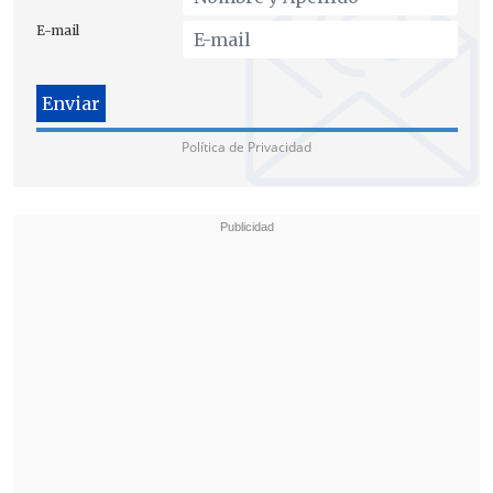
director de la OPS en Chile, esta publica
E-mail
los casos confirmados", tal como se hace
a diario en Chile.
Minsal evalúa propuesta del Consejo Asesor
Política de Privacidad