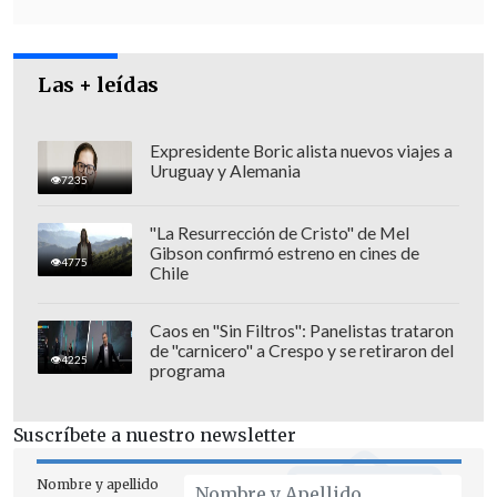
datos de la DEIS.
Las + leídas
Expresidente Boric alista nuevos viajes a
Uruguay y Alemania
7235
"La Resurrección de Cristo" de Mel
Gibson confirmó estreno en cines de
4775
Chile
Caos en "Sin Filtros": Panelistas trataron
de "carnicero" a Crespo y se retiraron del
4225
programa
"
No es información que la Organización
Suscríbete a nuestro newsletter
Mundial de la Salud publica
ya que
como reiteré y como ha reiterado el
Nombre y apellido