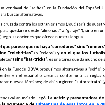
un vendaval de "selfies", en la Fundación del Español 
ara buscar alternativas.
 cruzada contra los extranjerismos (¿qué sería de nuestro
para quedarse desde "almohada" a "garaje"?), sino en un
 juego las opciones que ofrece nuestra lengua.
l que parece que no haya "corredores" sino "runners",
no "celebrities"
(o "celebs")
y en el que los futboli
ipletas")
sino "hat-tricks"
, es una tarea que da mucho de s
 en la Fundéu BBVA propusimos alternativas a "selfie" po
tentes en el español o crearlas conforme a las reglas 
erar nuevos términos; de ahí surgieron "autorretrato" (
vendaval anunciado llegó.
La actriz y presentadora de 
o la ocurrencia de
tuitear una de esas fotos en la q