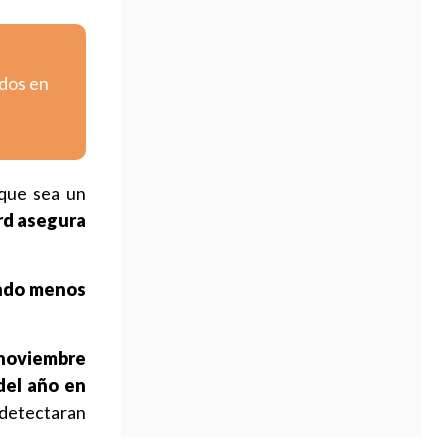
ados en
 que sea un
rd asegura
uando menos
 noviembre
del año en
detectaran