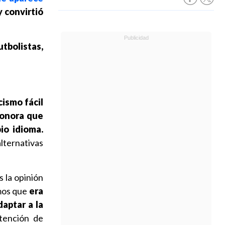
y convirtió
utbolistas,
cismo fácil
sonora que
io idioma.
alternativas
 la opinión
imos que
era
aptar a la
tención de