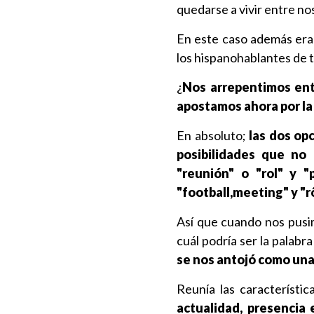
quedarse a vivir entre no
En este caso además er
los hispanohablantes de
¿
Nos arrepentimos ent
apostamos ahora por l
En absoluto;
las dos op
posibilidades que no 
"reunión" o "rol" y 
"football,meeting" y "r
Así que cuando nos pusim
cuál podría ser la palab
se nos antojó como una
Reunía las característi
actualidad, presencia 