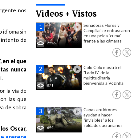
Urgente nos
Videos + Vistos
Senadoras Flores y
Campillai se enfrascaron
 idioma sin
en una pelea "cuma"
 intento de
frente a las cámaras
2226
 en el que
Colo Colo mostró el
stas nunca
"Lado B" de la
í.
multitudinaria
bienvenida a Vozinha
871
r la vía de
con las que
ya de sobra
Capas antidrones
ayudan a hacer
"invisibles" a los
soldados ucranianos
los Oscar,
694
ue aparece