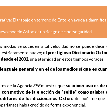
tiva: El trabajo en terreno de Entel en ayuda a damnific
uevo modelo Astra: es un riesgo de ciberseguridad
s modas se suceden a tal velocidad no se puede decir
- estrictamente nuevo;
el prestigioso Diccionario Oxfo
desde el 2002
, una eternidad en estos tiempos voraces.
l lenguaje general y en el de los medios sí que es c
atos de la Agencia
EFE
muestra que
su primer uso es de
 con motivo de la elección de "selfie" como palabra 
 editores de los diccionarios Oxford
después de que 
oparlantes había crecido de forma exponencial.