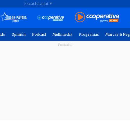
Escucha aquí ▼
ndo
Opinión
Podcast
Multimedia
Programas
Marcas & Neg