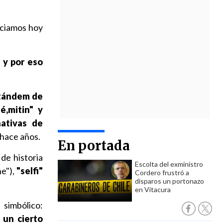
nciamos hoy
 y por eso
 tándem de
é,mitin" y
nativas de
hace años.
En portada
de historia
Escolta del exministro
he"),
"selfi"
Cordero frustró a
disparos un portonazo
en Vitacura
 simbólico:
 un cierto