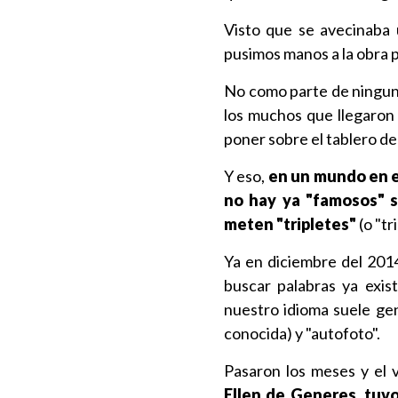
Visto que se avecinaba 
pusimos manos a la obra p
No como parte de ninguna
los muchos que llegaron 
poner sobre el tablero de
Y eso,
en un mundo en e
no hay ya "famosos" si
meten "tripletes"
(o "tr
Ya en diciembre del 2014
buscar palabras ya exis
nuestro idioma suele gen
conocida) y "autofoto".
Pasaron los meses y el 
Ellen de Generes, tuv