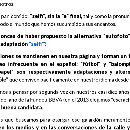
sotros.
a pan comido:
"selfi", sin la "e" final,
tal y como la pronu
 todo el mundo que hemos sucumbido a sus encantos.
onces de haber propuesto la alternativa "autofoto"
a adaptación
"selfi"
?
ciones se mantienen en nuestra página y forman un
es infrecuente en el español: "fútbol" y "balompi
"papel" son respectivamente adaptaciones y alter
ôle"
que conviven pacíficamente en nuestro idioma desde 
os a pensar por segunda vez en nuestros casi diez años 
ra del año de la Fundéu BBVA (en el 2013 elegimos "escrac
 buena candidata.
cas que buscamos para otorgar ese galardón meramente
en los medios y en las conversaciones de la calle y