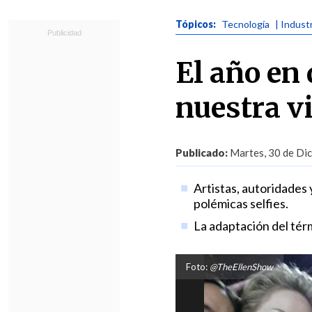
Tópicos:
Tecnología
| Indust
El año en 
nuestra v
Publicado:
Martes, 30 de Dic
Artistas, autoridades 
polémicas selfies.
La adaptación del térm
Foto:
@TheEllenShow