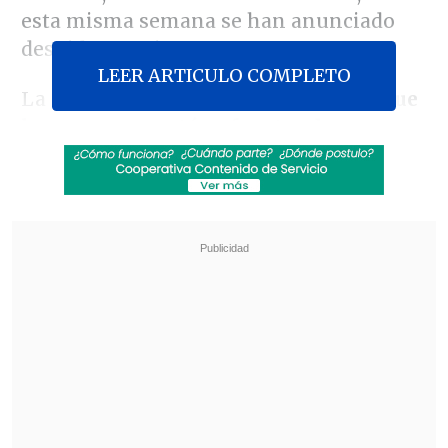
esta misma semana se han anunciado
despidos masivos en España.
LEER ARTICULO COMPLETO
La
IA requiere ingentes inversiones que
las empresas están afrontando
en un
contexto de reducción de costes para
poder financiarlas.
Revisa también
OpenAI paraliza su nuevo modelo Astra: es un
riesgo de ciberseguridad
Revolución científica: un sistema de IA creó,
desde cero, genomas funcionales para
combatir bacterias resistentes