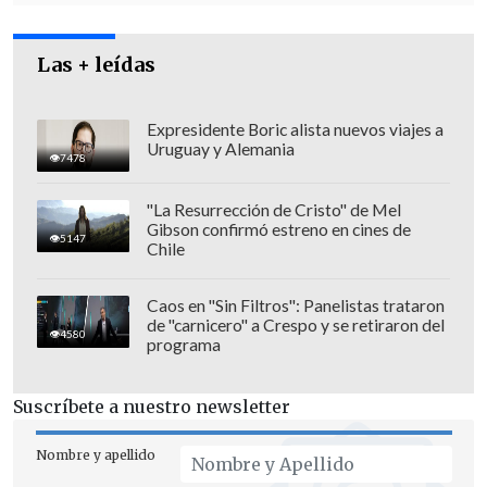
que la IA es ya un elemento central de
competitividad
". A su juicio, mientras se
producen despidos, "aumenta la
Las + leídas
demanda de perfiles mucho más
especializados".
Expresidente Boric alista nuevos viajes a
Uruguay y Alemania
7478
"La Resurrección de Cristo" de Mel
Gibson confirmó estreno en cines de
5147
Chile
Caos en "Sin Filtros": Panelistas trataron
de "carnicero" a Crespo y se retiraron del
4580
programa
Suscríbete a nuestro newsletter
Nombre y apellido