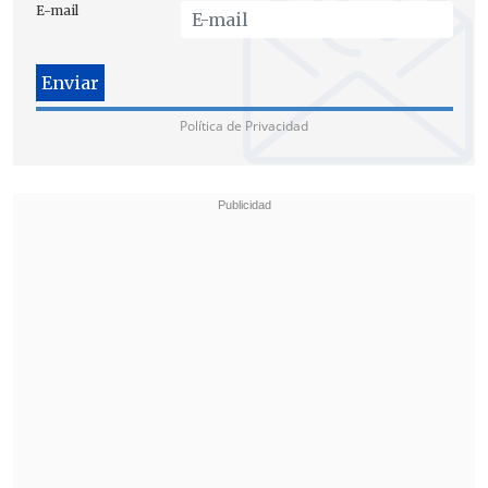
E-mail
Política de Privacidad
Cifras revelan más de 90.000 salidas laborales solo en el sector
digital. (FOTO: Pexels)
Más de 90.000 despidos en
tecnológicas