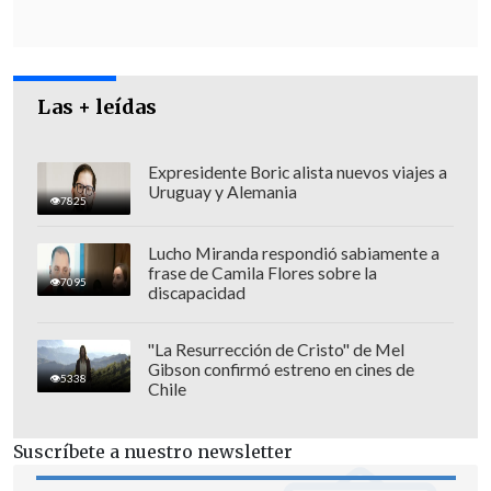
Las + leídas
Expresidente Boric alista nuevos viajes a
Uruguay y Alemania
7825
Lucho Miranda respondió sabiamente a
frase de Camila Flores sobre la
7095
discapacidad
La jefa de personal anotó que estos
"La Resurrección de Cristo" de Mel
Gibson confirmó estreno en cines de
despidos forman parte del "esfuerzo
5338
Chile
continuo por gestionar la empresa de
manera
más eficiente
y para
compensar
Suscríbete a nuestro newsletter
las demás inversiones
que estamos