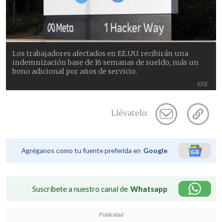
Los trabajadores afectados en EE.UU. recibirán una
indemnización base de 16 semanas de sueldo, más un
bono adicional por años de servicio.
EFE
Llévatelo:
Agréganos como tu fuente preferida en
Google
Suscríbete a nuestro canal de
Whatsapp