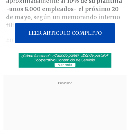
aproximadamente al
10% de su plantilla
-unos 8.000 empleados- el próximo 20
de mayo
, según un memorando interno
filtrado por
Bloomberg
este jueves.
LEER ARTICULO COMPLETO
En el comunicado dirigido a los
empleados, la jefa de personal de la
compañía,
Janelle Gale
, confirmó que la
medida supondrá también el
cierre de
unas 6.000 vacantes que no habían sido
cubiertas.
Revisa también
SuperGeek en Cooperativa: El trabajo en
terreno de Entel en ayuda a damnificados en
Islón