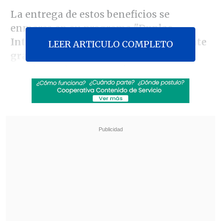
La entrega de estos beneficios se
enmarca en su programa
"Duplas
Intergeneracionales Tech" -totalmente
LEER ARTICULO COMPLETO
gratuito
y ganador del Fondo 55+ de
Entel-, que busca
capacitar a personas
senior en herramientas digitales e
IA,
en un escenario donde la
herramienta
está transformando
aceleradamente el mercado laboral
y
redefiniendo las habilidades requeridas.
Revisa también
"GTA VI" llega a Netflix con inesperado
anuncio
Rapero español Keyblade prepara su regreso