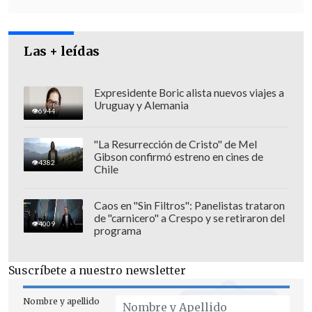
formación práctica y alianzas
estratégicas
que fortalezcan la
Las + leídas
autonomía de las personas en el entorno
digital", dijo
Francisca Florenzano,
gerente de Sostenibilidad y
Expresidente Boric alista nuevos viajes a
Uruguay y Alemania
Comunicaciones de Entel.
6944
"La Resurrección de Cristo" de Mel
Gibson confirmó estreno en cines de
4382
Chile
Caos en "Sin Filtros": Panelistas trataron
de "carnicero" a Crespo y se retiraron del
4009
programa
Suscríbete a nuestro newsletter
Nombre y apellido