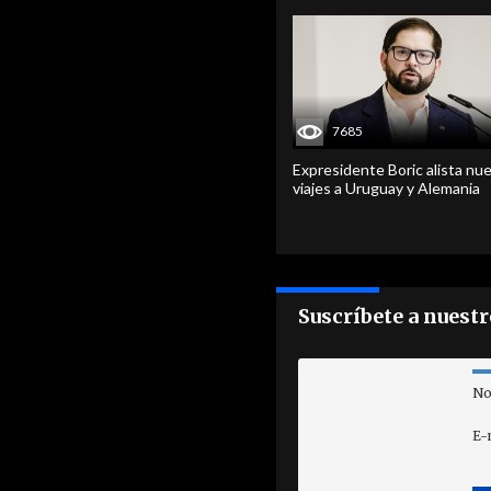
7685
Expresidente Boric alista nu
viajes a Uruguay y Alemania
Suscríbete a nuest
No
E-