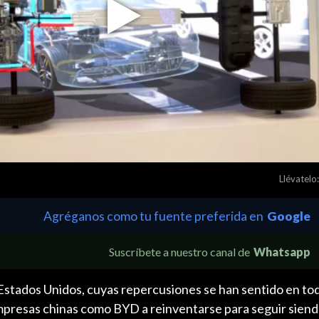
Play
Video
Llévatelo:
Agréganos como tu fuente preferida en
Google
Suscríbete a nuestro canal de
Whatsapp
Estados Unidos, cuyas repercusiones se han sentido en tod
presas chinas como BYD a reinventarse para seguir sien