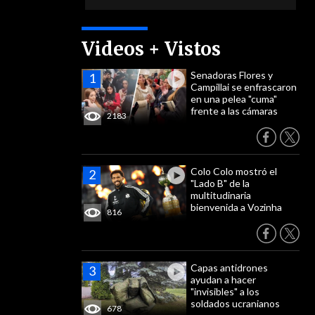
Videos + Vistos
Senadoras Flores y
Campillai se enfrascaron
en una pelea "cuma"
frente a las cámaras
2183
Colo Colo mostró el
"Lado B" de la
multitudinaria
bienvenida a Vozinha
816
Capas antidrones
ayudan a hacer
"invisibles" a los
soldados ucranianos
678