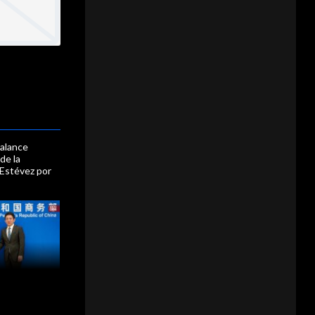
balance
 de la
 Estévez por