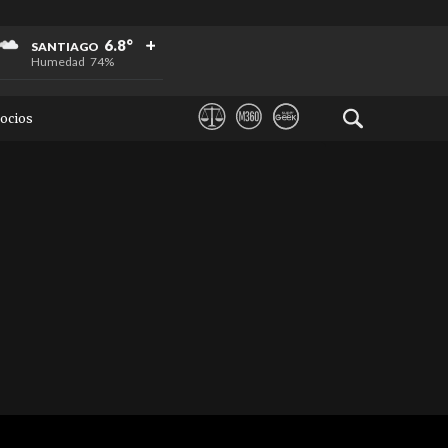
+
+
+
6.8°
SANTIAGO
Humedad
74%
ocios