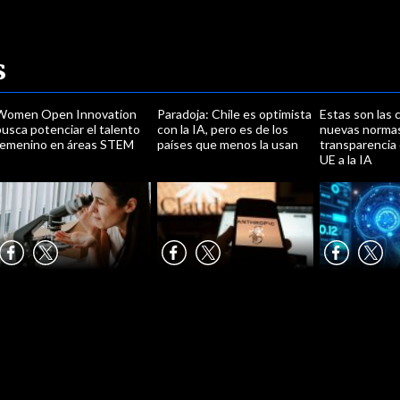
s
Women Open Innovation
Paradoja: Chile es optimista
Estas son las 
usca potenciar el talento
con la IA, pero es de los
nuevas norma
femenino en áreas STEM
países que menos la usan
transparencia 
UE a la IA