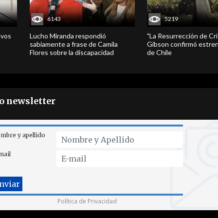
6143
5219
evos
Lucho Miranda respondió
"La Resurrección de Cri
sabiamente a frase de Camila
Gibson confirmó estren
Flores sobre la discapacidad
de Chile
ro newsletter
mbre y apellido
mail
Política de Privacidad