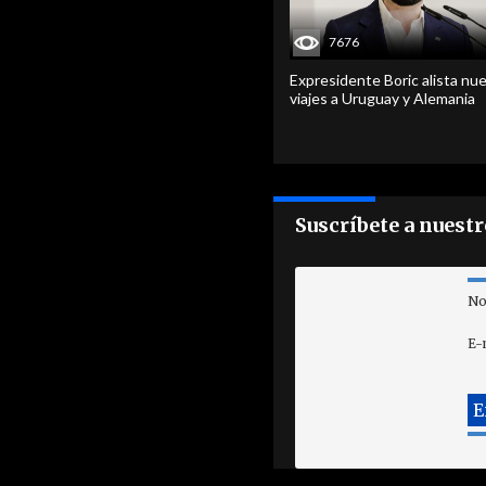
7676
Expresidente Boric alista nu
viajes a Uruguay y Alemania
Suscríbete a nuest
No
E-