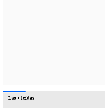
sustraído alrededor de
50 millones de
pesos
desde una caja fuerte.
El empresario sostiene que, al ser
encarado, el trabajador dijo que el
destinatario de ese dinero había sido el
exastro de la selección chilena.
Las + leídas