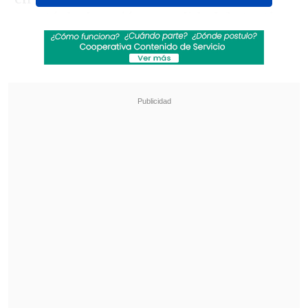
prestó declaración en calidad de testigo
.
Revisa también
¿Qué partido será transmitido por TV abierta
en la fecha 18 de la Liga de Primera?
Coquimbo Unido quiere estirar su hegemonía
en el clásico ante La Serena
Según se conoce hasta el momento, la
investigación comenzó la semana
pasada a partir de una
denuncia
interpuesta por el dueño del
establecimiento
, que acusa a un
trabajador de confianza de haber