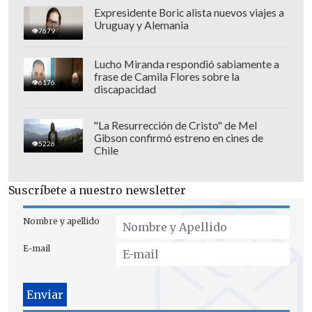
Expresidente Boric alista nuevos viajes a
Uruguay y Alemania
7679
Alega que posteriormente intentó
Lucho Miranda respondió sabiamente a
contactarse con Vidal para exigirle la
frase de Camila Flores sobre la
6176
devolución del dinero, y como no logró
discapacidad
resultados, acudió a la PDI.
"La Resurrección de Cristo" de Mel
Gibson confirmó estreno en cines de
5226
Chile
Suscríbete a nuestro newsletter
Nombre y apellido
E-mail