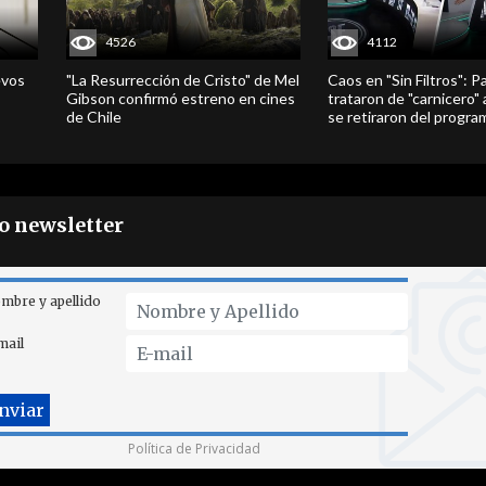
4526
4112
evos
"La Resurrección de Cristo" de Mel
Caos en "Sin Filtros": P
Gibson confirmó estreno en cines
trataron de "carnicero"
de Chile
se retiraron del progra
ro newsletter
mbre y apellido
mail
Política de Privacidad