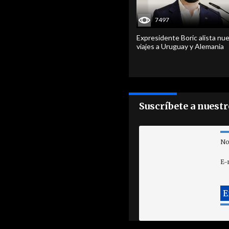
7497
Expresidente Boric alista nu
viajes a Uruguay y Alemania
Suscríbete a nuest
No
E-