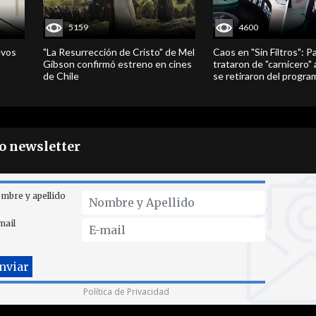
5159
4600
evos
"La Resurrección de Cristo" de Mel
Caos en "Sin Filtros": P
Gibson confirmó estreno en cines
trataron de "carnicero"
de Chile
se retiraron del progra
ro newsletter
mbre y apellido
mail
Política de Privacidad