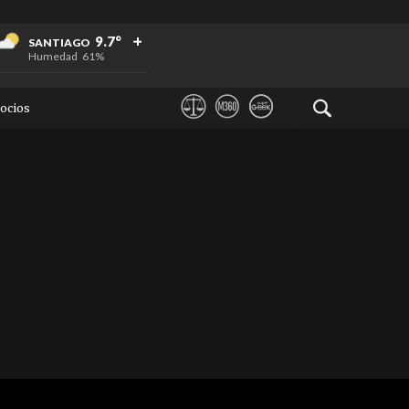
+
+
+
9.7°
SANTIAGO
Humedad
61%
ocios