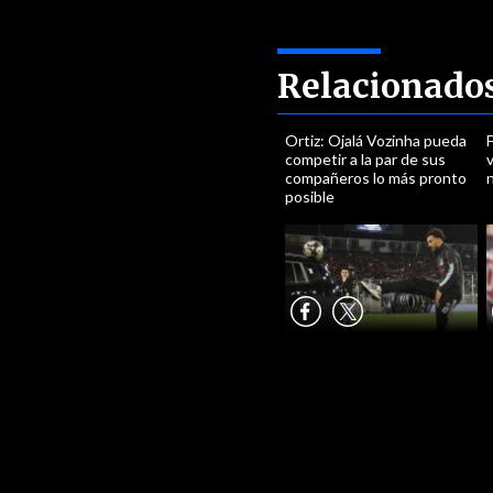
Relacionado
Ortiz: Ojalá Vozinha pueda
F
competir a la par de sus
v
compañeros lo más pronto
n
posible