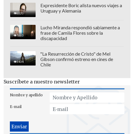
Expresidente Boric alista nuevos viajes a
Uruguay y Alemania
8020
Lucho Miranda respondió sabiamente a
frase de Camila Flores sobre la
7663
discapacidad
Cobresal 2-1 Universidad de
"La Resurrección de Cristo" de Mel
Gibson confirmó estreno en cines de
Concepción.
Finalizado. Estadio El
5434
Chile
Cobre.
Suscríbete a nuestro newsletter
1-0: 16' Stefan Pino (COB). 2-0: 46' Rodrigo
Sandoval (COB). 2-1: 61' Jeison Fuentealba
Nombre y apellido
(COB).
E-mail
Colo Colo 3-1 Deportes
Concepción.
Finalizado. Estadio
Monumental. Sigue el
Marcador