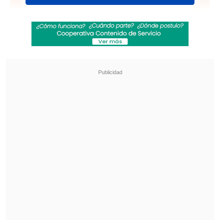
[VIDEO] Jugador de Coritiba cayó directo al
túnel en festejo de un gol que terminó anulado
Maldini: "Guardiola estuvo a punto de aceptar
en la selección italiana"
Lunes 11 de mayo
Palestino 3-2 Deportes
Limache.
Finalizado. Estadio
Municipal de La Pintana
1-0: 2' Gonzalo Tapia (PAL); 1-1: 4' Marcos
Arturia (LIM); 1-2: 18' Daniel Castro (LIM);
2-2: 86' Bryan Carrasco, de penal (PAL); 3-
2: 88' Ronnie Fernández (PAL)
Sábado 9 de mayo