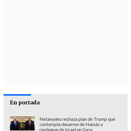
Unión La Calera 1-0 Universidad de
Chile.
Finalizado. Estadio "Nicolás
Chahuán". Sigue el
Marcador Virtual
de Cooperativa.cl
y la
transmisión de
Cooperativa Deportes
.
1-0: 33' Carlo Villanueva (ULC)
Universidad Católica 1-1
Ñublense.
Finalizado. Claro
Arena. Sigue el
Marcador Virtual de
Cooperativa.cl
y la transmisión de
Cooperativa Deportes.
En portada
1-0: Justo Giani (UC). 1-1: 90+6' Giovanni
Netanyahu rechaza plan de Trump que
Avalos (ÑUB).
contempla desarme de Hamás y
repliegue de Israel en Gaza