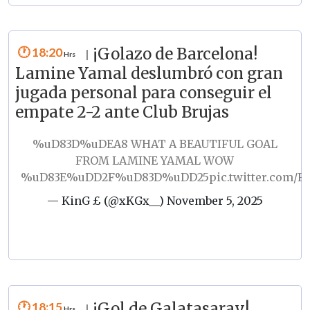
18:20
¡Golazo de Barcelona!
|
Lamine Yamal deslumbró con gran
jugada personal para conseguir el
empate 2-2 ante Club Brujas
%uD83D%uDEA8 WHAT A BEAUTIFUL GOAL
FROM LAMINE YAMAL WOW
%uD83E%uDD2F%uD83D%uDD25
pic.twitter.com/
— KinG £ (@xKGx__)
November 5, 2025
18:15
¡Gol de Galatasaray!