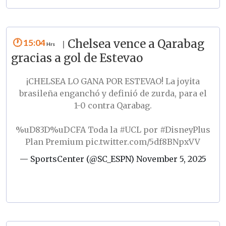
15:04
Chelsea vence a Qarabag
|
gracias a gol de Estevao
¡CHELSEA LO GANA POR ESTEVAO! La joyita
brasileña enganchó y definió de zurda, para el
1-0 contra Qarabag.
%uD83D%uDCFA Toda la
#UCL
por
#DisneyPlus
Plan Premium
pic.twitter.com/5df8BNpxVV
— SportsCenter (@SC_ESPN)
November 5, 2025