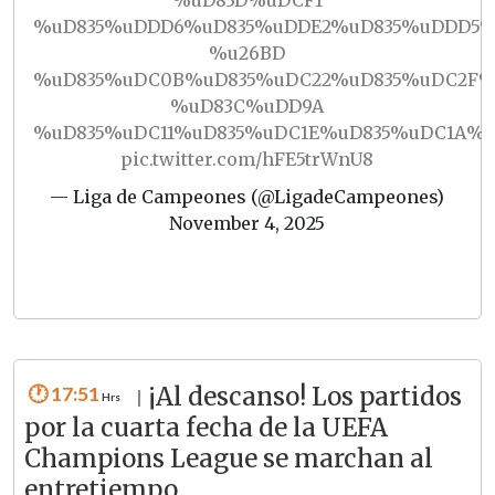
%uD835%uDDD6%uD835%uDDE2%uD835%uDDD5%
%u26BD
%uD835%uDC0B%uD835%uDC22%uD835%uDC2F%
%uD83C%uDD9A
%uD835%uDC11%uD835%uDC1E%uD835%uDC1A%u
pic.twitter.com/hFE5trWnU8
— Liga de Campeones (@LigadeCampeones)
November 4, 2025
17:51
¡Al descanso! Los partidos
|
por la cuarta fecha de la UEFA
Champions League se marchan al
entretiempo