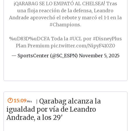
¡QARABAG SE LO EMPATÓ AL CHELSEA! Tras
una floja reacción de la defensa, Leandro
Andrade aprovechó el rebote y marcó el 1-1 en la
#Champions
.
%uD83D%uDCFA Toda la
#UCL
por
#DisneyPlus
Plan Premium
pic.twitter.com/NipyF410Z0
— SportsCenter (@SC_ESPN)
November 5, 2025
15:09
Qarabag alcanza la
|
igualdad por vía de Leandro
Andrade, a los 29'