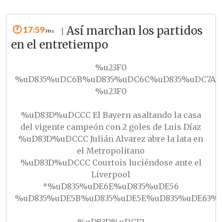
17:59
Así marchan los partidos
|
en el entretiempo
%u23F0
%uD835%uDC6B%uD835%uDC6C%uD835%uDC7A%
%u23F0
%uD83D%uDCCC El Bayern asaltando la casa
del vigente campeón con 2 goles de Luis Díaz
%uD83D%uDCCC Julián Alvarez abre la lata en
el Metropolitano
%uD83D%uDCCC Courtois luciéndose ante el
Liverpool
*%uD835%uDE6E%uD835%uDE56
%uD835%uDE5B%uD835%uDE5E%uD835%uDE63%u
%uD83D%uDCF1